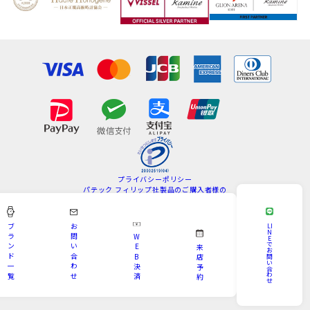
プライバシーポリシー
パテック フィリップ社製品のご購入者様の
情報の取扱いについて
特定商取引法
サイトマップ
ブ
お
LI
N
ラ
問
W
E
Copyright © KAMINE All Rights Reserved.
で
ン
い
E
来
お
ド
合
B
問
店
い
一
わ
決
予
合
わ
覧
せ
済
約
せ