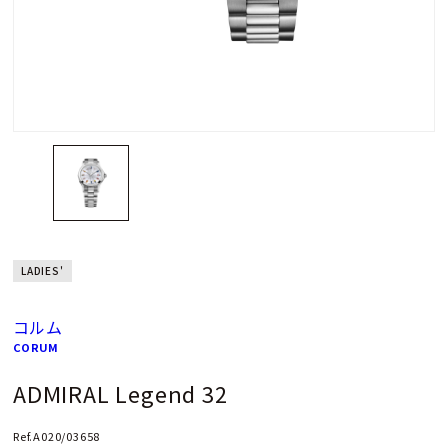
LADIES'
コルム
CORUM
ADMIRAL Legend 32
Ref.A020/03658