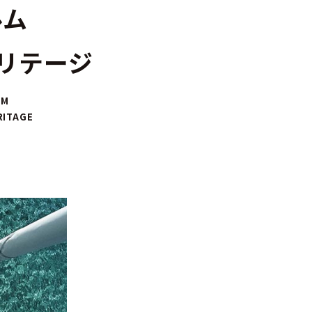
ルム
ヘリテージ
UM
RITAGE