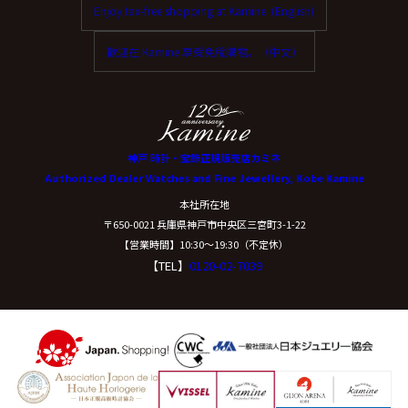
Enjoy tax-free shopping at Kamine. (English)
歡迎在 Kamine 享受免稅購物。（中文）
神戸 時計・宝飾正規販売店カミネ
Authorized Dealer Watches and Fine Jewellery, Kobe Kamine
本社所在地
〒650-0021 兵庫県神戸市中央区三宮町3-1-22
【営業時間】10:30〜19:30（不定休）
【TEL】
0120-02-7039