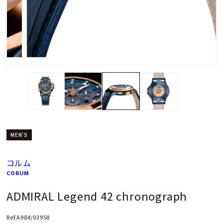
MEN'S
コルム
CORUM
ADMIRAL Legend 42 chronograph
Ref.A984/03958