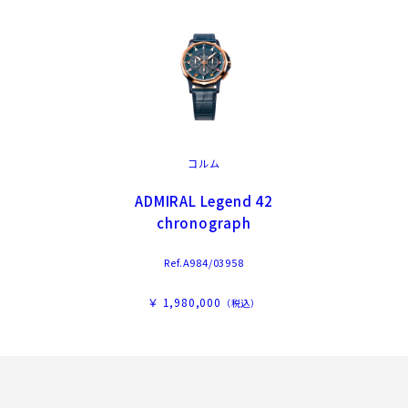
コルム
ADMIRAL Legend 42
chronograph
Ref.A984/03958
￥ 1,980,000
（税込）