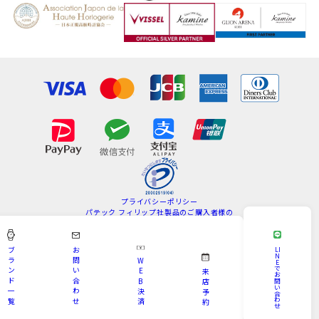
プライバシーポリシー
パテック フィリップ社製品のご購入者様の
情報の取扱いについて
特定商取引法
サイトマップ
ブ
お
LI
N
ラ
問
W
E
Copyright © KAMINE All Rights Reserved.
で
ン
い
E
来
お
ド
合
B
問
店
い
一
わ
決
予
合
わ
覧
せ
済
約
せ