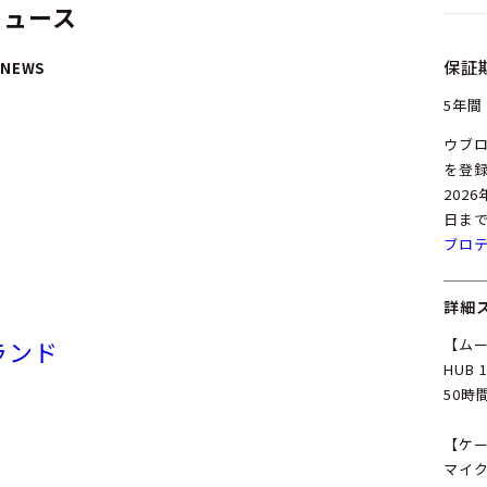
ニュース
保証
 NEWS
5年間
ウブ
を登録
202
日ま
ブロ
詳細
ランド
【ム
HUB
50時
【ケ
マイ