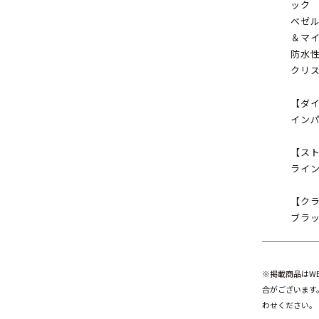
ック
ベゼ
＆マ
防水性
クリ
【ダ
イン
【ス
ライ
【ク
ブラ
※掲載商品はW
合がございます
わせください。