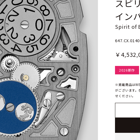
スピリ
イン
Spirit of
647.CX.0140
￥4,532,
2026新作
※掲載商品はW
がございます。
せください。