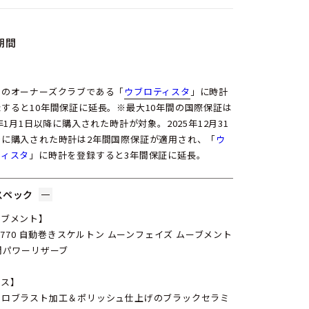
期間
ロのオーナーズクラブである「
ウブロティスタ
」に時計
すると10年間保証に延長。※最大10年間の国際保証は
6年1月1日以降に購入された時計が対象。2025年12月31
でに購入された時計は2年間国際保証が適用され、「
ウ
ティスタ
」に時計を登録すると3年間保証に延長。
スペック
ーブメント】
 1770 自動巻きスケルトン ムーンフェイズ ムーブメント
間パワーリザーブ
ース】
クロブラスト加工＆ポリッシュ仕上げのブラックセラミ