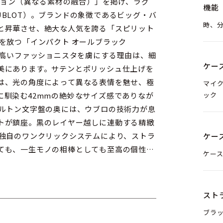
ージョン（異なる素材の融合）」を掲げ、ラグ
機能
BLOT）。ブランドの象徴であるビッグ・バ
時、
と昇華させ、絶大な人気を誇る「スピリット
を放つ「インパクト オールブラック
の高いファッショニスタを虜にする理由は、細
ケー
美にあります。サテンとポリッシュ仕上げを
は、光の角度によって異なる表情を魅せ、極
マイ
ック
に馴染む42mmの絶妙なサイズ感でありなが
ケルトン文字盤の奥には、ウブロの技術力が息
トが鎮座。黒のレイヤー越しに連動する精緻
 独自のワンクリックシステムにより、ストラ
ケー
ても、一生モノの相棒としても至高の個性を
ケース
スト
ブラ