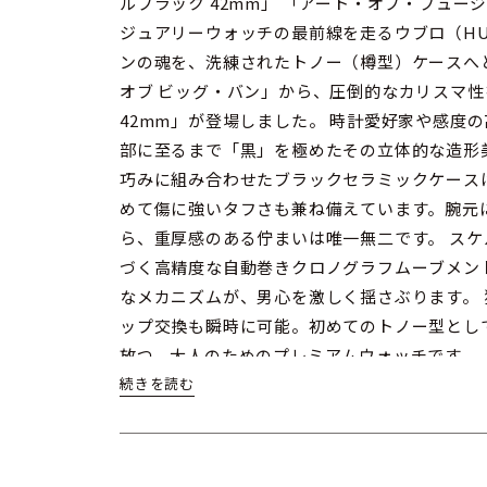
ルブラック 42mm」 「アート・オブ・フュ
ジュアリーウォッチの最前線を走るウブロ（HU
ンの魂を、洗練されたトノー（樽型）ケースへ
オブ ビッグ・バン」から、圧倒的なカリスマ性
42mm」が登場しました。 時計愛好家や感度
部に至るまで「黒」を極めたその立体的な造形
巧みに組み合わせたブラックセラミックケース
めて傷に強いタフさも兼ね備えています。腕元
ら、重厚感のある佇まいは唯一無二です。 ス
づく高精度な自動巻きクロノグラフムーブメン
なメカニズムが、男心を激しく揺さぶります。
ップ交換も瞬時に可能。初めてのトノー型とし
放つ、大人のためのプレミアムウォッチです。