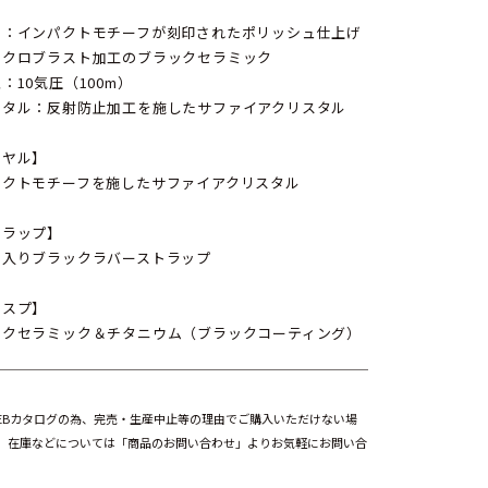
ル：インパクトモチーフが刻印されたポリッシュ仕上げ
イクロブラスト加工のブラックセラミック
：10気圧（100m）
スタル：反射防止加工を施したサファイアクリスタル
イヤル】
パクトモチーフを施したサファイアクリスタル
トラップ】
ン入りブラックラバーストラップ
ラスプ】
ックセラミック＆チタニウム（ブラックコーティング）
EBカタログの為、完売・生産中止等の理由でご購入いただけない場
。在庫などについては「商品のお問い合わせ」よりお気軽にお問い合