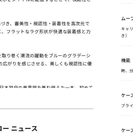
ムー
基づき、審美性・視認性・装着性を高次元で
キャリ
ズと、フラットなラグ形状が快適な装着感と力
き）
日本を取り巻く潮流の躍動をブルーのグラデーシ
機能
の広がりを感じさせる、美しくも視認性に優
時、
度と日本独自の美意識を兼ね備えた一本。初めて
ケー
す。
ブラ
ー ニュース
ケー