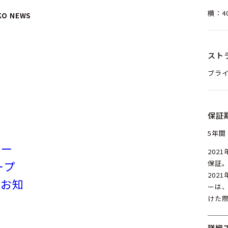
横：40
KO NEWS
スト
ブラ
保証
5年間
リー
202
ープ
保証
202
のお知
ーは
けた
詳細