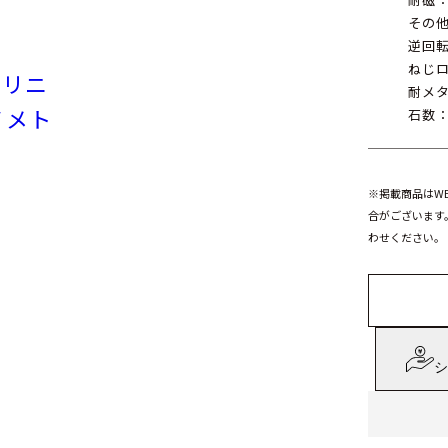
その
逆回
ねじ
」リニ
耐メ
ノメト
石数：
※掲載商品はW
合がございます
わせください。
シ