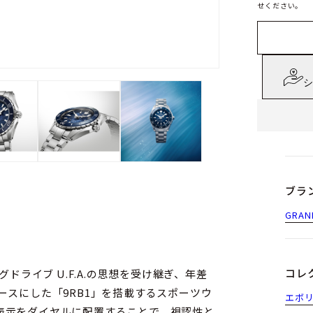
せください。
シ
ブラ
GRAN
コレ
ドライブ U.F.A.の思想を受け継ぎ、年差
ースにした「9RB1」を搭載するスポーツウ
エボリ
表示をダイヤルに配置することで、視認性と