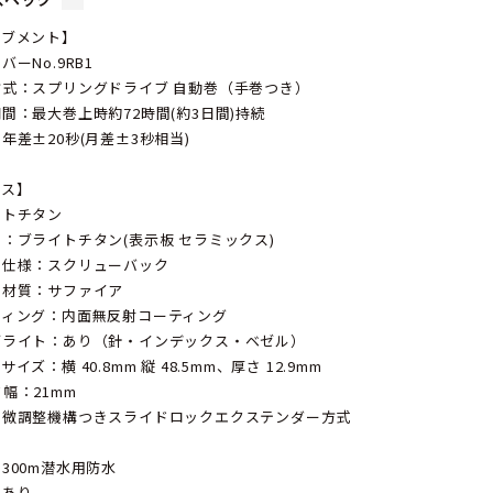
ーブメント】
バーNo.9RB1
方式：スプリングドライブ 自動巻（手巻つき）
間：最大巻上時約72時間(約3日間)持続
年差±20秒(月差±3秒相当)
ース】
イトチタン
：ブライトチタン(表示板 セラミックス)
た仕様：スクリューバック
ス材質：サファイア
ティング：内面無反射コーティング
ブライト：あり（針・インデックス・ベゼル）
イズ：横 40.8mm 縦 48.5mm、厚さ 12.9mm
幅：21mm
：微調整機構つきスライドロックエクステンダー方式
300m潜水用防水
：あり