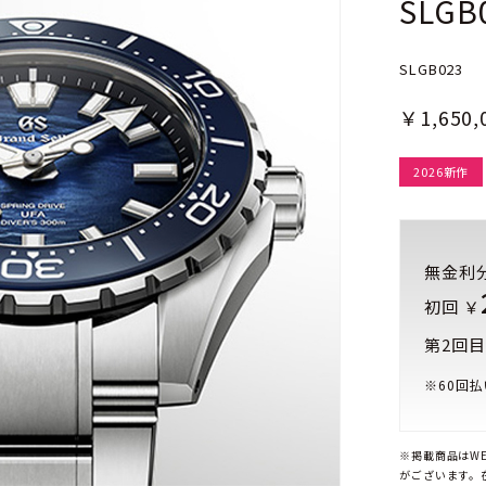
SLGB
SLGB023
￥1,650,
2026新作
無金利
初回 ￥
第2回目
※
60
回払
※掲載商品はW
がございます。