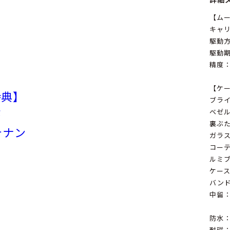
【ム
キャリ
駆動
駆動期
精度：
【ケ
特典】
ブラ
が
ベゼル
裏ぶ
テナン
ガラ
コー
ルミ
ケースサ
バンド
中留
防水：
耐磁