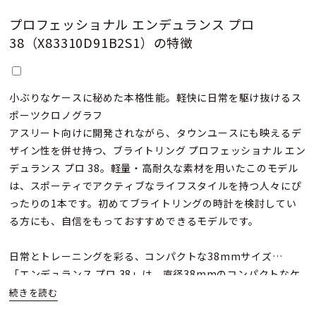
プロフェッショナル エンデュランス プロ
38（X83310D91B2S1）の特徴
小ぶりなケースに秘めた本格性能。軽快に日常を駆け抜けるス
ポーツクロノグラフ
アスリート向けに開発されながら、タウンユースにも映えるデ
ザイン性を併せ持つ、ブライトリング プロフェッショナル エン
デュランス プロ 38。軽量・高耐久な素材を用いたこのモデル
は、スポーティでアクティブなライフスタイルを持つ人々にぴ
ったりの1本です。初めてブライトリングの時計を検討してい
る方にも、自信をもっておすすめできるモデルです。
日常とトレーニングを彩る、コンパクトな38mmサイズ
「エンデュランス プロ 38」は、直径38mmのコンパクトなケ
ースサイズを採用。男性はもちろん、細めの腕にフィットする
サイズ感で、女性ユーザーにも人気です。