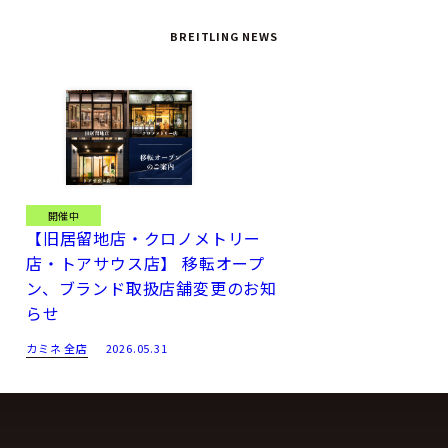
はCOSC（スイス公式クロノメーター検定協会）の認定を受け
BREITLING NEWS
たスーパークォーツ™ムーブメントで、一般的なクォーツの約
10倍の精度を誇ります。
スポーツ中の計測はもちろん、日常の時間管理にも信頼性を発
揮するプロフェッショナル仕様のクロノグラフです。
エントリーモデルでありながら、妥協なきプロフェッショナル
性
ブライトリング プロフェッショナル エンデュランス プロ 38
開催中
【旧居留地店・クロノメトリー
は、初めての1本としても、日常を彩るセカンドウォッチとし
店・トアサウス店】 移転オープ
ても理想的なモデル。軽量で丈夫、そして精度に優れた本格派
ン、ブランド取扱店舗変更のお知
クロノグラフは、あなたのアクティブな毎日にしっかり寄り添
らせ
ってくれるでしょう。
カミネ 全店
2026.05.31