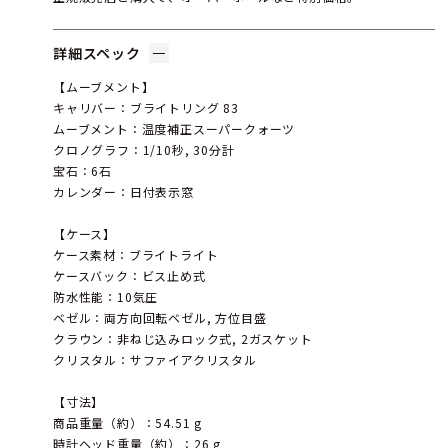
詳細スペック
【ムーブメント】
キャリバー：ブライトリング 83
ムーブメント：温度補正スーパークォーツ
クロノグラフ：1/10秒, 30分計
宝石：6石
カレンダー：日付表示窓
【ケース】
ケース素材：ブライトライト
ケースバック：ビス止め式
防水性能：10気圧
ベゼル：両方向回転ベゼル, 方位目盛
クラウン：非ねじ込みロック式, 2ガスケット
クリスタル：サファイアクリスタル
【寸法】
商品重量（約）：54.51 g
時計ヘッド重量（約）：26 g