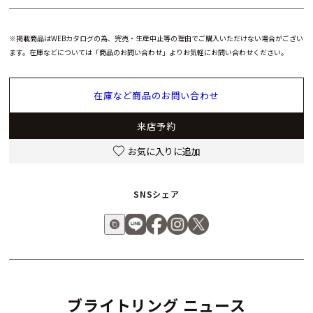
カジュアルなデザインと程よい存在感は、ワークアウトだけで
なく通勤や週末のお出かけシーンにも自然にマッチ。アクティ
※掲載商品はWEBカタログの為、完売・生産中止等の理由でご購入いただけない場合がござい
ブな日常に溶け込む万能なスポーツクロノグラフです。
ます。在庫などについては「商品のお問い合わせ」よりお気軽にお問い合わせください。
この素材は100％スイス製で、ブライトリングのためだけに開
在庫など商品のお問い合わせ
発された特別なもの。軽さと耐久性、そして温もりある質感
で、日々の使用に優れた実用性を発揮します。
来店予約
カラフルなダイヤルとラバーストラップで個性を演出
お気に入りに追加
エンデュランス プロ 38は、ビビッドなカラーバリエーション
のダイヤルとラバーストラップが魅力。
SNSシェア
スポーツシーンでの視認性を高めつつ、ファッションアイテム
としても抜群の存在感を放ちます。
ユニセックスで楽しめるデザインは、スポーティなスタイルを
好む全ての人にマッチします。
COSC認定スーパークォーツ™で圧倒的な精度
ブライトリング ニュース
ムーブメントには、ブライトリング キャリバー32を搭載。これ