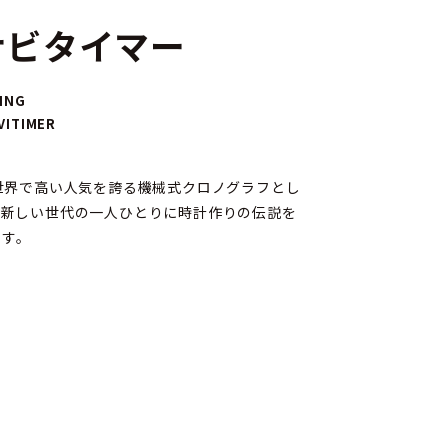
ナビタイマー
ING
VITIMER
、世界で高い人気を誇る機械式クロノグラフとし
、新しい世代の一人ひとりに時計作りの伝説を
ます。