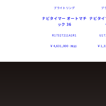
ブライトリング
ブ
ナビタイマー オートマチ
ナビタイ
ック 36
R17327211A1R1
U17
￥4,631,000
￥1,3
（税込）