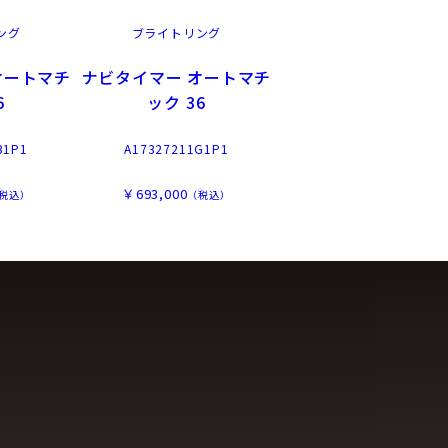
ング
ブライトリング
オートマチ
ナビタイマー オートマチ
6
ック 36
B1P1
A17327211G1P1
￥693,000
税込）
（税込）