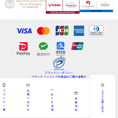
プライバシーポリシー
パテック フィリップ社製品のご購入者様の
情報の取扱いについて
特定商取引法
サイトマップ
ブ
お
LI
N
ラ
問
W
E
Copyright © KAMINE All Rights Reserved.
で
ン
い
E
来
お
ド
合
B
問
店
い
一
わ
決
予
合
わ
覧
せ
済
約
せ