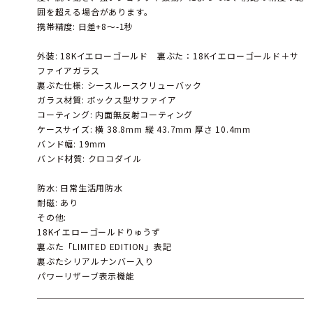
囲を超える場合があります。
携帯精度: 日差+8～-1秒
外装: 18Kイエローゴールド 裏ぶた：18Kイエローゴールド＋サ
ファイアガラス
裏ぶた仕様: シースルースクリューバック
ガラス材質: ボックス型サファイア
コーティング: 内面無反射コーティング
ケースサイズ: 横 38.8mm 縦 43.7mm 厚さ 10.4mm
バンド幅: 19mm
バンド材質: クロコダイル
防水: 日常生活用防水
耐磁: あり
その他:
18Kイエローゴールドりゅうず
裏ぶた「LIMITED EDITION」表記
裏ぶたシリアルナンバー入り
パワーリザーブ表示機能