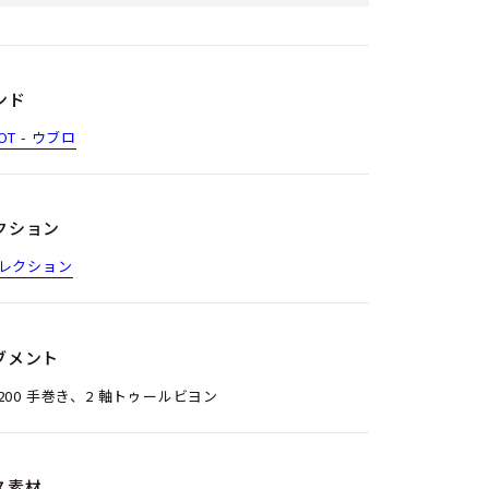
ンド
OT - ウブロ
クション
コレクション
ブメント
6200 手巻き、2 軸トゥールビヨン
ス素材