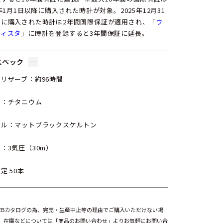
6年1月1日以降に購入された時計が対象。2025年12月31
でに購入された時計は2年間国際保証が適用され、「
ウ
ティスタ
」に時計を登録すると3年間保証に延長。
スペック
リザーブ：約96時間
ル：チタニウム
アル：マットブラックスケルトン
：3気圧（30m）
定 50本
EBカタログの為、完売・生産中止等の理由でご購入いただけない場
。在庫などについては「商品のお問い合わせ」よりお気軽にお問い合