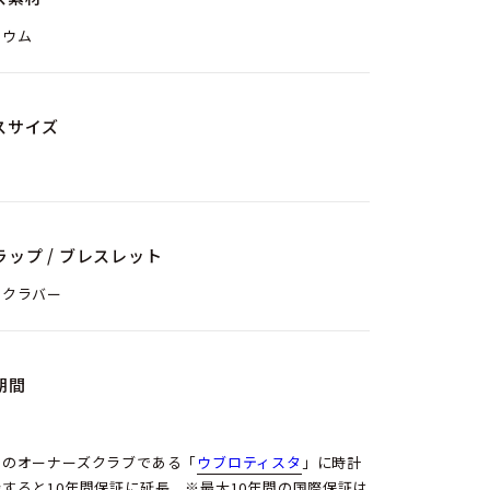
ニウム
スサイズ
ラップ / ブレスレット
ックラバー
期間
ロのオーナーズクラブである「
ウブロティスタ
」に時計
すると10年間保証に延長。※最大10年間の国際保証は