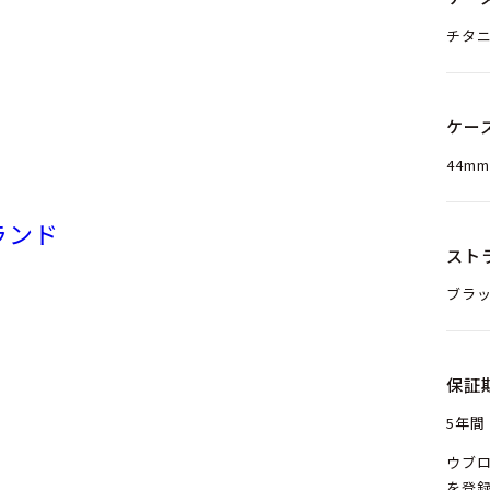
チタ
ケー
44mm
ランド
スト
ブラ
保証
5年間
ウブ
を登録