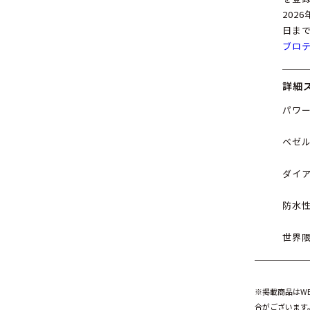
202
日ま
ブロ
詳細
パワー
ベゼ
ダイ
防水性
世界限
※掲載商品はW
合がございます