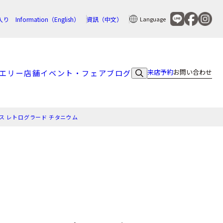
入り
Information（English）
資訊（中文）
Language
来店予約
お問い合わせ
エリー
店舗
イベント・フェア
ブログ
シス レトログラード チタニウム