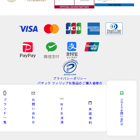
プライバシーポリシー
パテック フィリップ社製品のご購入者様の
情報の取扱いについて
特定商取引法
サイトマップ
ブ
お
LI
N
ラ
問
W
E
Copyright © KAMINE All Rights Reserved.
で
ン
い
E
来
お
ド
合
B
問
店
い
一
わ
決
予
合
わ
覧
せ
済
約
せ