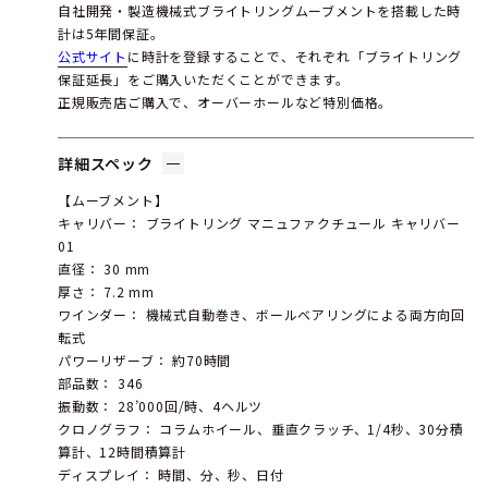
自社開発・製造機械式ブライトリングムーブメントを搭載した時
計は5年間保証。
公式サイト
に時計を登録することで、それぞれ「ブライトリング
保証延長」をご購入いただくことができます。
正規販売店ご購入で、オーバーホールなど特別価格。
詳細スペック
【ムーブメント】
キャリバー： ブライトリング マニュファクチュール キャリバー
01
直径： 30 mm
厚さ： 7.2 mm
ワインダー： 機械式自動巻き、ボールベアリングによる両方向回
転式
パワーリザーブ： 約70時間
部品数： 346
振動数： 28’000回/時、4ヘルツ
クロノグラフ： コラムホイール、垂直クラッチ、1/4秒、30分積
算計、12時間積算計
ディスプレイ： 時間、分、秒、日付