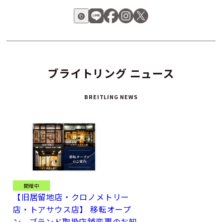
採用し、ダイヤルのオプションを一新したことです。そして、
AOPAの翼が本来の12時位置に戻ったことも、ノスタルジーを
喚起するアップデートと言えるでしょう。
ブライトリングのオリジナルパイロットウォッチは、70年間、
飛行士にもトレンドセッターにも変わらず愛されてきました。
ブライトリング ニュース
宇宙飛行士や地上のビッグスターたちも身に着けるこのウォッ
チは、ブライトリングの最もアイコニックなタイムピースであ
BREITLING NEWS
り、史上最も有名なウォッチの一つです。
開催中
【旧居留地店・クロノメトリー
店・トアサウス店】 移転オープ
ン、ブランド取扱店舗変更のお知