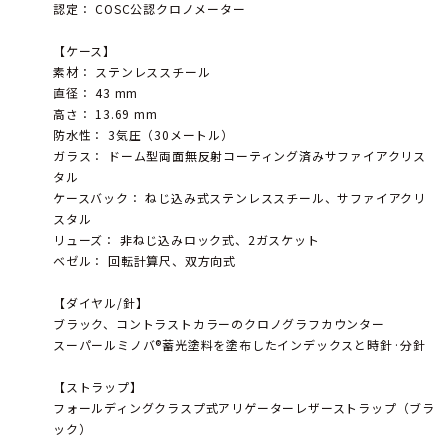
認定： COSC公認クロノメーター
【ケース】
素材： ステンレススチール
直径： 43 mm
高さ： 13.69 mm
防水性： 3気圧（30メートル）
ガラス： ドーム型両面無反射コーティング済みサファイアクリス
タル
ケースバック： ねじ込み式ステンレススチール、サファイアクリ
スタル
リューズ： 非ねじ込みロック式、2ガスケット
ベゼル： 回転計算尺、双方向式
【ダイヤル/針】
ブラック、コントラストカラーのクロノグラフカウンター
スーパールミノバ®蓄光塗料を塗布したインデックスと時針·分針
【ストラップ】
フォールディングクラスプ式アリゲーターレザーストラップ（ブラ
ック）