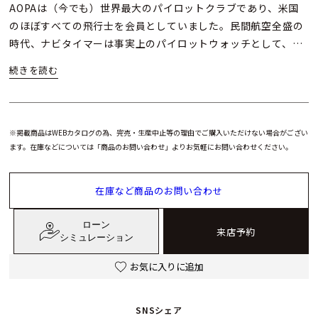
AOPAは（今でも）世界最大のパイロットクラブであり、米国
のほぼすべての飛行士を会員としていました。民間航空全盛の
時代、ナビタイマーは事実上のパイロットウォッチとして、航
空会社の機長や航空愛好家たちに愛用されました。1962年に
は、宇宙飛行士スコット・カーペンターの手首に装着され、宇
宙へも進出しました。そして、このウォッチの抗いがたい美し
さに惹かれたのは、パイロットだけではありません。マイル
ス・デイヴィスやセルジュ・ゲンズブールといった当時のセレ
※掲載商品はWEBカタログの為、完売・生産中止等の理由でご購入いただけない場合がござい
ます。在庫などについては「商品のお問い合わせ」よりお気軽にお問い合わせください。
ブリティにも愛用され、ナビタイマーは機能とスタイルを兼ね
備えていることを証明しました。
在庫など商品のお問い合わせ
70年前の発売以来、ブライトリングのアイコンには数多くのモ
デルが製造されてきましたが、この新しいナビタイマーはその
ローン
来店予約
最もクラシックな特徴を保ちながらも、現代に即した改良を加
シミュレーション
えています。平らにした回転計算尺とドーム型クリスタルで、
お気に入りに追加
よりスリムな外観を実現。ポリッシュとサテン仕上げを交互に
施した金属部品を採用したことで、光沢を出しつつも控えめな
印象に。特筆すべきは、ブルー、グリーン、カッパーの新色を
SNSシェア