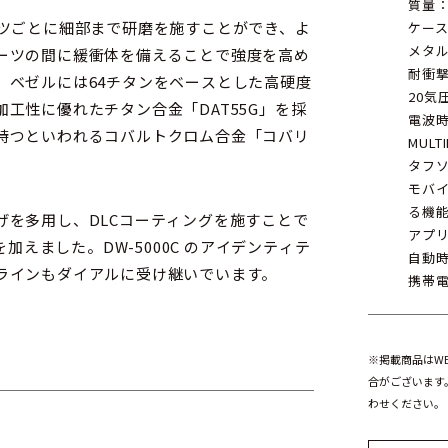
質量：1
ーツごとに細部まで研磨を施すことができ、よ
ケー
メタ
ーツの間に緩衝体を備えることで強度を高め
耐衝
、ベゼルには64チタンをベースとした高硬度
20気
工性に優れたチタン合金「DAT55G」を採
電波
持つといわれるコバルトクロム合金「コバリ
MULT
タフ
モバイ
る機
げを多用し、DLCコーティングを施すことで
アプリ
加えました。DW-5000C のアイデンティテ
自動
ラインもダイアルに受け継いでいます。
携帯
によるスマートフォンとの連携に対応し、実用性
※掲載商品はW
合がございます
わせください。