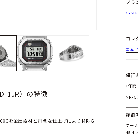
ブラ
G-SH
コレ
エム
保証
1年間
00D-1JR）の特徴
MR-
詳細
-5000Cを金属素材と丹念な仕上げによりMR-G
ケー
49.4 