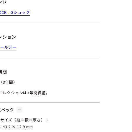
ンド
OCK - Gショック
クション
アールジー
期間
（3年間）
Gコレクションは3年間保証。
スペック
スサイズ（縦×横×厚さ）：
× 43.2 × 12.9 mm