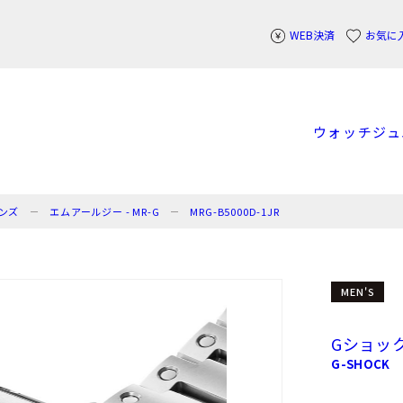
WEB決済
お気に
ウォッチ
ジュ
ンズ
エムアールジー - MR-G
MRG-B5000D-1JR
MEN'S
Gショッ
G-SHOCK