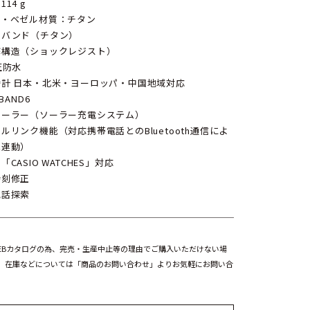
14 g
ス・ベゼル材質：チタン
ルバンド（チタン）
撃構造（ショックレジスト）
圧防水
時計 日本・北米・ヨーロッパ・中国地域対応
IBAND6
ソーラー（ソーラー充電システム）
ルリンク機能（対応携帯電話とのBluetooth通信によ
能連動）
「CASIO WATCHES」対応
時刻修正
電話探索
EBカタログの為、完売・生産中止等の理由でご購入いただけない場
。在庫などについては「商品のお問い合わせ」よりお気軽にお問い合