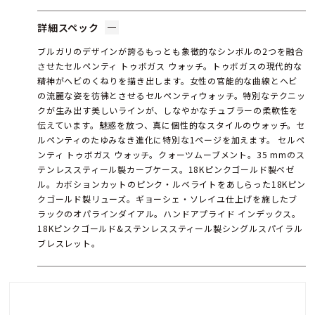
詳細スペック
ブルガリのデザインが誇るもっとも象徴的なシンボルの2つを融合
させたセルペンティ トゥボガス ウォッチ。トゥボガスの現代的な
精神がヘビのくねりを描き出します。女性の官能的な曲線とヘビ
の流麗な姿を彷彿とさせるセルペンティウォッチ。特別なテクニッ
クが生み出す美しいラインが、しなやかなチュブラーの柔軟性を
伝えています。魅惑を放つ、真に個性的なスタイルのウォッチ。セ
ルペンティのたゆみなき進化に特別な1ページを加えます。 セルペ
ンティ トゥボガス ウォッチ。クォーツムーブメント。35 mmのス
テンレススティール製カーブケース。18Kピンクゴールド製ベゼ
ル。カボションカットのピンク・ルベライトをあしらった18Kピン
クゴールド製リューズ。ギョーシェ・ソレイユ仕上げを施したブ
ラックのオパラインダイアル。ハンドアプライド インデックス。
18Kピンクゴールド&ステンレススティール製シングルスパイラル
ブレスレット。