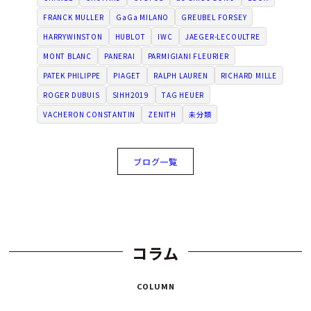
FRANCK MULLER
GaGa MILANO
GREUBEL FORSEY
HARRYWINSTON
HUBLOT
IWC
JAEGER-LECOULTRE
MONT BLANC
PANERAI
PARMIGIANI FLEURIER
PATEK PHILIPPE
PIAGET
RALPH LAUREN
RICHARD MILLE
ROGER DUBUIS
SIHH2019
TAG HEUER
VACHERON CONSTANTIN
ZENITH
未分類
ブログ一覧
コラム
COLUMN