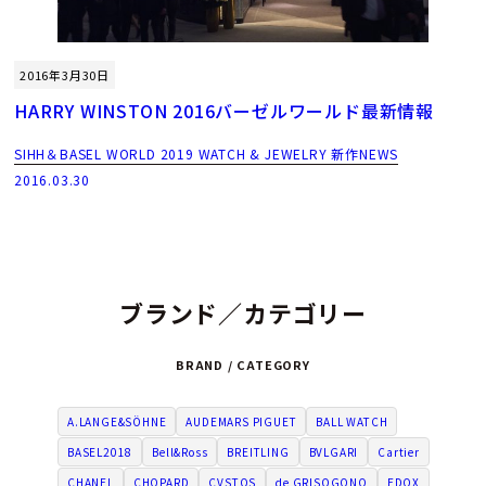
2016年3月30日
HARRY WINSTON 2016バーゼルワールド最新情報
SIHH＆BASEL WORLD 2019 WATCH & JEWELRY 新作NEWS
2016.03.30
ブランド／カテゴリー
BRAND / CATEGORY
A.LANGE&SÖHNE
AUDEMARS PIGUET
BALL WATCH
BASEL2018
Bell&Ross
BREITLING
BVLGARI
Cartier
CHANEL
CHOPARD
CVSTOS
de GRISOGONO
EDOX