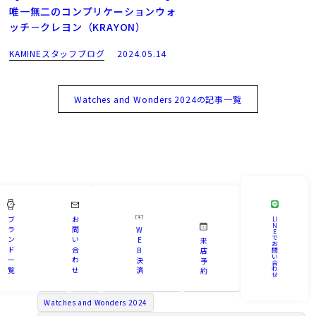
唯一無二のコンプリケーションウォ
ッチ－クレヨン（KRAYON）
KAMINEスタッフブログ
2024.05.14
Watches and Wonders 2024の記事一覧
ブランド／カテゴリー
ブ
お
LI
BRAND / CATEGORY
N
ラ
問
W
E
で
ン
い
E
来
お
ド
合
B
問
店
い
一
わ
決
予
A.ランゲ＆ゾーネ
A.ランゲ＆ゾーネ-A.LANGE&SÖHNE
Bridal
合
わ
覧
せ
済
約
せ
I.T.A.
INFO
IWCシャフハウゼン
STEELY MEN
Watches and Wonders 2024