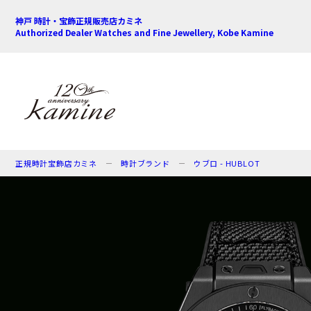
神戸 時計・宝飾正規販売店カミネ
Authorized Dealer Watches and Fine Jewellery, Kobe Kamine
正規時計宝飾店カミネ
時計ブランド
ウブロ - HUBLOT