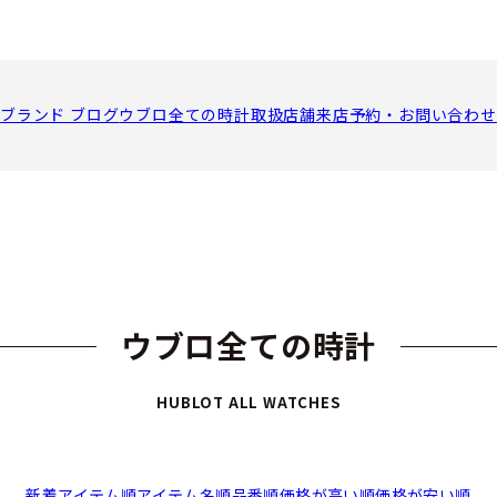
ブランド ブログ
ウブロ全ての時計
取扱店舗
来店予約・お問い合わせ
ウブロ全ての時計
HUBLOT ALL WATCHES
新着アイテム順
アイテム名順
品番順
価格が高い順
価格が安い順