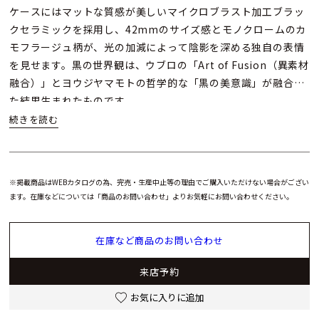
ケースにはマットな質感が美しいマイクロブラスト加工ブラッ
クセラミックを採用し、42mmのサイズ感とモノクロームのカ
モフラージュ柄が、光の加減によって陰影を深める独自の表情
を見せます。黒の世界観は、ウブロの「Art of Fusion（異素材
融合）」とヨウジヤマモトの哲学的な「黒の美意識」が融合し
た結果生まれたものです。
ムーブメントには自動巻き HUB1110 キャリバー を搭載し、約
48時間のパワーリザーブを確保。ブラックファブリックとラバ
ーのストラップがスポーティな機能性を高め、日常使いにも適
※掲載商品はWEBカタログの為、完売・生産中止等の理由でご購入いただけない場合がござい
した実用性も備えています。
ます。在庫などについては「商品のお問い合わせ」よりお気軽にお問い合わせください。
「クラシック・フュージョン ヨウジヤマモト オールブラック
在庫など商品のお問い合わせ
カモ」は、ウブロのクラシック・フュージョンコレクションの
中でも独創性と洗練を極めた限定モデルとして、時計愛好家や
来店予約
初めてのラグジュアリーウォッチ購入者にとっても魅力的な逸
品です。
お気に入りに追加