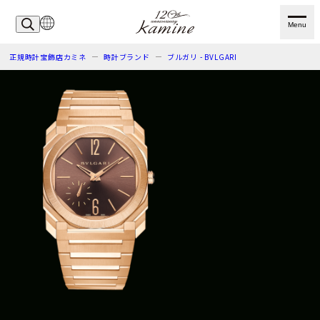
Menu
正規時計宝飾店カミネ
時計ブランド
ブルガリ - BVLGARI