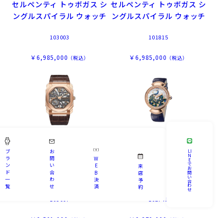
セルペンティ トゥボガス シ
セルペンティ トゥボガス シ
ングルスパイラル ウォッチ
ングルスパイラル ウォッチ
103003
101815
￥6,985,000
￥6,985,000
（税込）
（税込）
ブルガリ
ブルガリ
ブ
お
LI
N
ラ
問
W
E
で
オクト フィニッシモ スケル
ディーヴァ ドリーム ウォッ
ン
い
E
来
お
ド
合
B
問
店
トン エイトデイズ
チ
い
一
わ
決
予
合
わ
覧
せ
済
約
せ
103667
102741