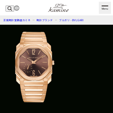
Menu
正規時計宝飾店カミネ
時計ブランド
ブルガリ - BVLGARI