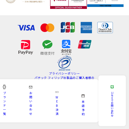
プライバシーポリシー
パテック フィリップ社製品のご購入者様の
情報の取扱いについて
特定商取引法
サイトマップ
ブ
お
LI
N
ラ
問
W
E
Copyright © KAMINE All Rights Reserved.
で
ン
い
E
来
お
ド
合
B
問
店
い
一
わ
決
予
合
わ
覧
せ
済
約
せ