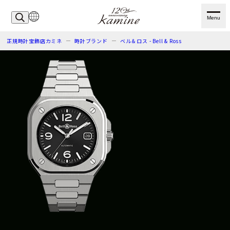
Menu
正規時計宝飾店カミネ
時計ブランド
ベル＆ロス - Bell & Ross