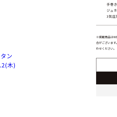
手巻
ジュ
3気圧
※掲載商品はW
合がございます
わせください。
ンタン
2(木)