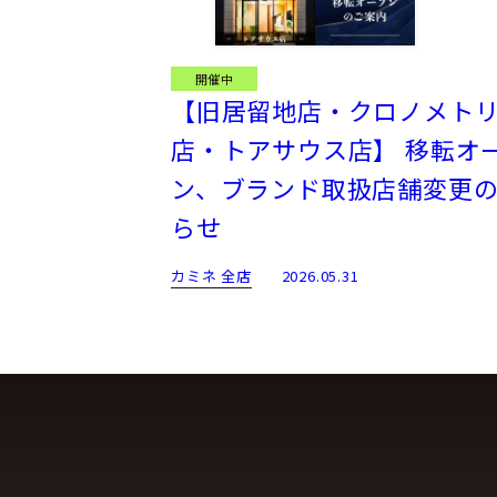
開催中
【旧居留地店・クロノメト
店・トアサウス店】 移転オ
ン、ブランド取扱店舗変更
らせ
カミネ 全店
2026.05.31