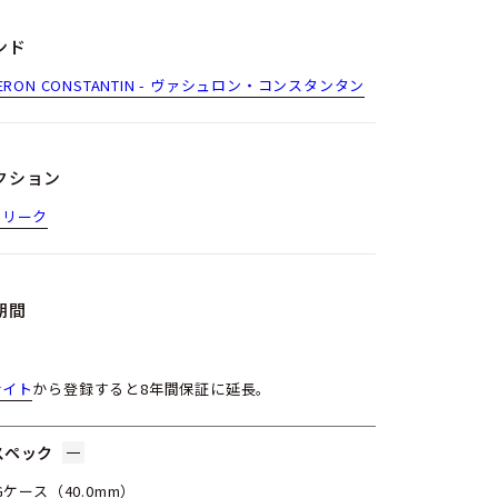
ンド
HERON CONSTANTIN - ヴァシュロン・コンスタンタン
クション
トリーク
期間
サイト
から登録すると8年間保証に延長。
スペック
RGケース（40.0mm）