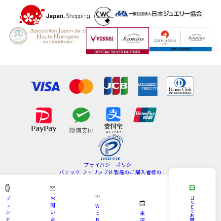
プライバシーポリシー
パテック フィリップ社製品のご購入者様の
情報の取扱いについて
特定商取引法
サイトマップ
ブ
お
LI
N
ラ
問
W
E
Copyright © KAMINE All Rights Reserved.
で
ン
い
E
来
お
ド
合
B
問
店