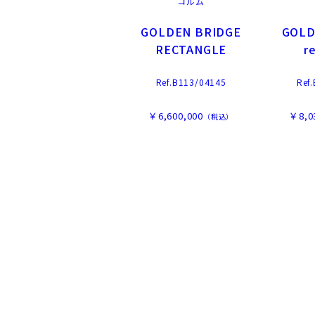
コルム
GOLDEN BRIDGE
GOLD
RECTANGLE
r
Ref.B113/04145
Ref
￥6,600,000
￥8,0
（税込）