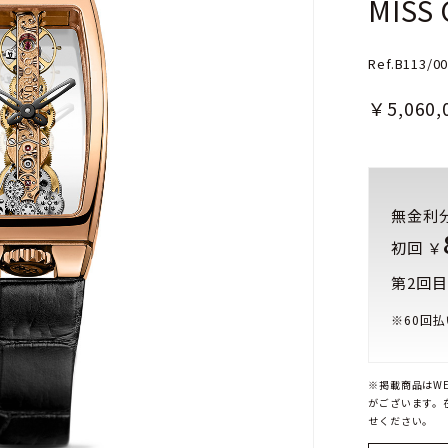
MISS
Ref.B113/0
￥5,060,
無金利
初回 ￥
第2回目
※
60
回払
※掲載商品はW
がございます。
せください。