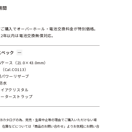
期間
店ご購入でオーバーホール・電池交換料金が特別価格。
入2年以内は電池交換無償対応。
スペック
Gケース（21.0×43.0mm）
Cal.CO113）
間パワーリザーブ
防水
ァイアクリスタル
ゲーターストラップ
EBカタログの為、完売・生産中止等の理由でご購入いただけない場
。在庫などについては「商品のお問い合わせ」よりお気軽にお問い合