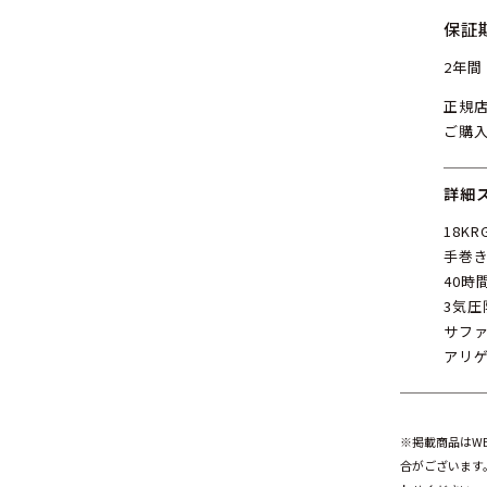
保証
2年間
正規
ご購
詳細
18KR
手巻き（
40時
3気圧
サフ
アリ
※掲載商品はW
合がございます