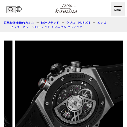
Menu
正規時計宝飾店カミネ
時計ブランド
ウブロ - HUBLOT
メンズ
ビッグ・バン リローデッド チタニウム セラミック