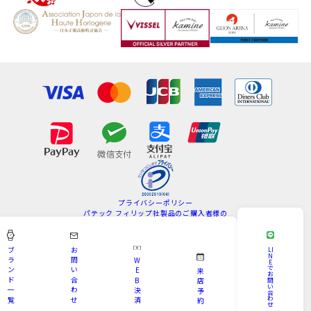
プライバシーポリシー
パテック フィリップ社製品のご購入者様の
情報の取扱いについて
特定商取引法
サイトマップ
ブ
お
LI
N
ラ
問
W
E
Copyright © KAMINE All Rights Reserved.
で
ン
い
E
来
お
ド
合
B
問
店
い
一
わ
決
予
合
わ
覧
せ
済
約
せ