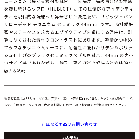
ュージョン（異なる素材の融合）」を掲げ、高級時計界の常識
を覆し続けるウブロ（HUBLOT）。その圧倒的なアイデンティ
ティを現代的な洗練へと昇華させた決定版が、「ビッグ・バン
リローデッド チタニウム セラミック 44mm」です。 時計愛好
家やステータスを求めるエグゼクティブを虜にする理由は、計
算し尽くされた素材のコントラストにあります。軽量かつ極め
てタフなチタニウムケースに、耐傷性に優れたサテン＆ポリッ
シュ仕上げのブラックセラミックベゼルを融合。44mmの力強
いサイズ感でありながら、腕元に驚くほどの軽快さと立体的な
美しさをもたらします。 文字盤から覗く心臓部には、ウブロ自
社開発の自動巻きフライバック クロノグラフ「ウニコ
（Unico）」ムーブメントを搭載。約72時間のロングパワーリ
ザーブを誇り、精緻なメカニズムの動きを視覚的にも愉しむこ
※掲載商品はWEBカタログの為、完売・生産中止等の理由でご購入いただけない場合がござい
とができます。 独自のワンクリックシステムにより、ストラッ
ます。在庫などについては「商品のお問い合わせ」よりお気軽にお問い合わせください。
プ交換も瞬時に可能。圧倒的な存在感と実用性を兼ね備えた
「ビッグ・バン」は、ファーストウブロとしても、一生モノの
在庫など商品のお問い合わせ
相棒としても間違いのない至高のタイムピースです。
来店予約