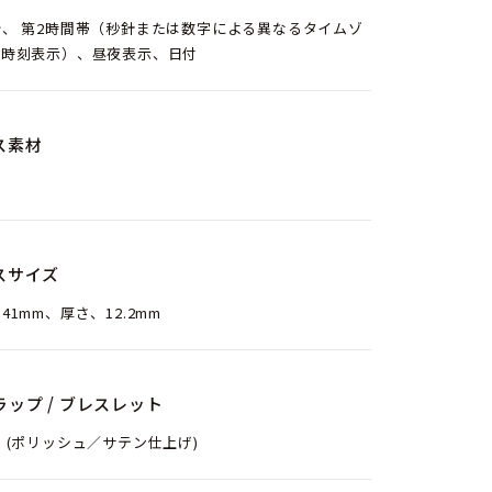
分、 第2時間帯（秒針または数字による異なるタイムゾ
の時刻表示）、昼夜表示、日付
ス素材
ン
スサイズ
41mm、厚さ、12.2mm
ラップ / ブレスレット
 (ポリッシュ／サテン仕上げ)