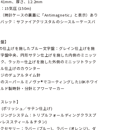
41mm、厚さ、12.2mm
15気圧 (150m)
（時計ケースの裏蓋に「Antimagnetic」と表示）あり
スバック：サファイアクリスタルのシースルーケースバ
字盤】
類の仕上げを施したブルー文字盤：グレイン仕上げを施
文字盤中央、円形サテン仕上げを施した内側のミニッツ
ック、ラッカー仕上げを施した外側のミニッツトラック
イル仕上げのカウンター
ンジのデュアルタイム針
のスーパールミノヴァ®でコーティングした18Kホワイ
ールド製時針・分針とアワーマーカー
レスレット】
 (ポリッシュ／サテン仕上げ)
ージングシステム：トリプルフォールディングクラスプ
ンレススティール＆チタン)
クセサリー：ラバー (ブルー)、ラバー (オレンジ)、ダ