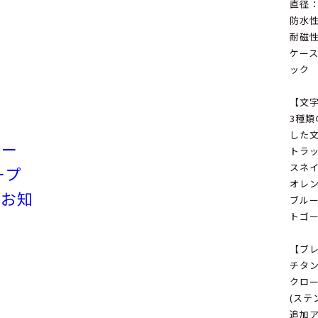
直径：
防水性：
耐磁性
ケー
ック
【文
3種
した
リー
トラ
スネ
ープ
オレ
のお知
ブルー
トゴ
【ブ
チタン
クロ
(ステ
追加ア