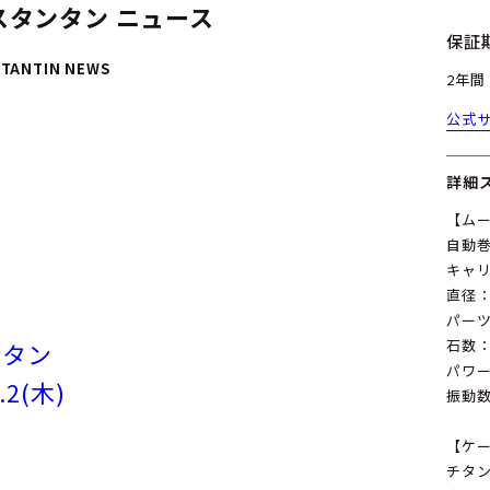
タンタン ニュース
保証
TANTIN NEWS
2年間
公式
詳細
【ム
自動
キャリバ
直径：
パーツ
石数：
ンタン
パワー
2(木)
振動数：2
【ケ
チタ