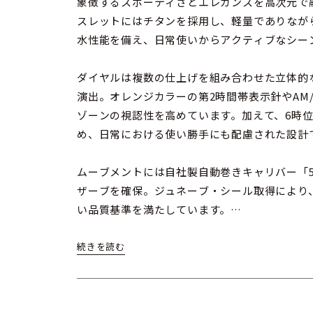
象徴するスポーティさとエレガンスを高次元で
スレットにはチタンを採用し、軽量でありながら
水性能を備え、日常使いからアクティブなシー
ダイヤルは複数の仕上げを組み合わせた立体的
演出。オレンジカラーの第2時間帯表示針やAM
ゾーンの視認性を高めています。加えて、6時
め、日常における使い勝手にも配慮された設計
ムーブメントには自社製自動巻きキャリバー「511
ザーブを確保。ジュネーブ・シール取得により
い品質基準を満たしています。
さらに、チタンブレスレットに加えてラバース
えが可能。スタイルやシーンに合わせて柔軟に
グジュアリー性を兼ね備えた一本として、初め
愛好家まで幅広くおすすめできるモデルです。