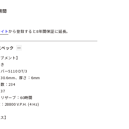
期間
サイト
から登録すると8年間保証に延長。
スペック
ーブメント】
巻き
ー5110 DT/3
30.6mm、厚さ：6mm
数：234
37
リザーブ：60時間
8800 V.P.H. (4 Hz)
ース】
ン