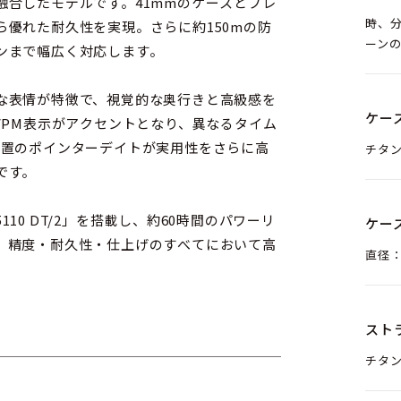
融合したモデルです。41mmのケースとブレ
時、
優れた耐久性を実現。さらに約150mの防
ーン
ンまで幅広く対応します。
な表情が特徴で、視覚的な奥行きと高級感を
ケー
/PM表示がアクセントとなり、異なるタイム
位置のポインターデイトが実用性をさらに高
チタ
です。
0 DT/2」を搭載し、約60時間のパワーリ
ケー
、精度・耐久性・仕上げのすべてにおいて高
直径：
トラップが付属し、工具不要で簡単に付け替
スト
表情を変えられる点も魅力です。実用性とラ
チタン
ての高級時計を検討されている方から、時計