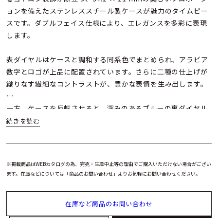
ョンを備えたステンレススチール製ケースが魅力のタイムピー
スです。ダブルフェイス仕様により、エレガンスを多彩に表現
します。
表ダイヤルはケースと調和する同系色でまとめられ、アラビア
数字とロゴが上品に配置されています。さらに二種の仕上げが
織りなす繊細なコントラストが、豊かな表情を生み出します。
一方、ケースを反転させると、深みのあるブルーの裏ダイヤル
が現れます。放射状に配された二本線のインデックスと、中央
のサンレイブラッシュ仕上げが、奥行きと立体感を演出し、印
象的な存在感を放ちます。
※掲載商品はWEBカタログの為、完売・生産中止等の理由でご購入いただけない場合がござい
ムーブメントにはマニュファクチュール製手巻きキャリバー
ます。在庫などについては「商品のお問い合わせ」よりお気軽にお問い合わせください。
844を搭載し、約50時間のパワーリザーブを確保。ジャガー・
ルクルトならではの美意識と技術力が融合した、二つの表情を
在庫など商品のお問い合わせ
楽しめるエレガントな一本です。