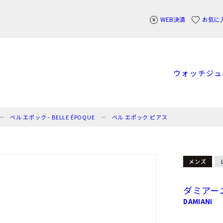
WEB決済
お気に
ウォッチ
ジュ
ベル エポック - BELLE ÉPOQUE
ベル エポック ピアス
メンズ
ダミアー
DAMIANI