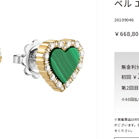
ベル 
20109046
￥668,80
無金利
初回 ￥
第2回目
※
60
回払
※掲載商品はW
がございます。
せください。