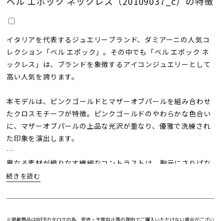
ベル エポック ネックレス（20109037_c）の特徴
イタリアを代表するジュエリーブランド、ダミアーニの人気コ
レクション「ベル エポック」。その中でも「ベル エポック ネ
ックレス」は、ブランドを象徴するアイコンジュエリーとして
高い人気を誇ります。
本モデルは、ピンクゴールドとマザーオブパールを組み合わせ
たクロスモチーフが特徴。ピンクゴールドのやわらかな色合い
に、マザーオブパールの上品な光沢が重なり、優雅で洗練され
た印象を演出します。
異なる素材が織りなす繊細なコントラストは、胸元にさりげな
い華やかさをプラス。シンプルでありながら印象に残るデザイ
ンは、さまざまなスタイルに自然に溶け込みます。
初めてダミアーニのジュエリーをご検討の方にもおすすめの
※掲載商品はWEBカタログの為、完売・生産中止等の理由でご購入いただけない場合がござい