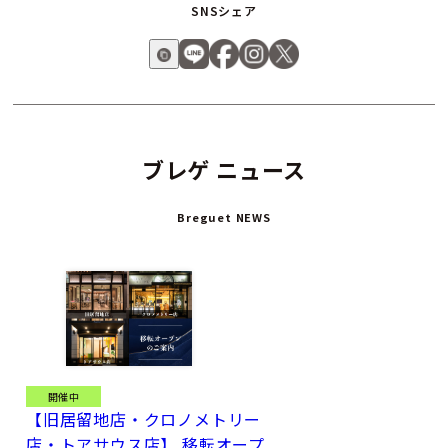
れた深いブルーのエナメルに、銅の細片が夜空に瞬く星々のよ
SNSシェア
うに散りばめられています。
ひとつひとつ職人の手作業によって焼成されたこの文字盤は、
まさに唯一無二のアートピースと呼ぶにふさわしい存在です。
ブレゲが創造したトゥールビヨンの原理を、224年の時を経て
現代に再定義する「クラシック トゥールビヨン シデラル
7255」。それは、ブレゲの遺産、革新、詩情のすべてが詰め込
ブレゲ ニュース
まれたタイムピースであり、未来のコレクターズピースとして
語り継がれることでしょう。
Breguet NEWS
開催中
【旧居留地店・クロノメトリー
店・トアサウス店】 移転オープ