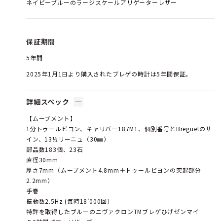
ネイビーブルーのラージスケールアリゲーターレザー
保証期間
5年間
2025年1月1日より購入されたブレゲの時計は5年間保証。
詳細スペック
【ムーブメント】
1分トゥールビヨン、キャリバー187M1、個別番号とBreguetのサ
イン、13½リーニュ（30㎜）
部品数183個、23石
直径30mm
厚さ7mm（ムーブメント4.8mm＋トゥールビヨンの突起部分
2.2mm）
手巻
振動数2.5Hz (毎時18’000回）
特許を取得したブルーのニヴァクロンTMブレゲひげゼンマイ