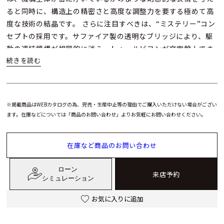
ると同時に、構造上の精密さと高度な調整力を要する極めて高
度な技術の結晶です。 さらに注目すべきは、“ミステリー”コン
セプトの採用です。サファイア製の透明なブリッジにより、駆
動の連結機構が視覚的に消え、トゥールビヨンが文字盤上でま
るで浮遊しているかのように映ります。この“フライング”と“ミ
ステリー”の融合が、かつてない視覚美と革新性をもたらして
います。
※掲載商品はWEBカタログの為、完売・生産中止等の理由でご購入いただけない場合がござい
モデル名に冠された「シデラル（Sidéral）」とは、恒星を基準
ます。在庫などについては「商品のお問い合わせ」よりお気軽にお問い合わせください。
とした天文時を意味し、ブレゲの時計製造と天文学との深い関
係を象徴しています。実際、アブラアン-ルイ・ブレゲは18世
在庫など商品のお問い合わせ
紀のパリにおいて、天文学者や科学者と親交を持ち、自身も科
学アカデミーの会員として活躍。天体観測機器の製作にまで関
ローン
来店予約
わるなど、彼の情熱は時計製造の枠を超えて広がっていまし
シミュレーション
た。 この壮大な物語を受け継ぐかのように、「クラシック トゥ
お気に入りに追加
ールビヨン シデラル 7255」では、アベンチュリン・エナメル
の特製ダイアルが天体の美を表現。ゴールドのベースに重ねら