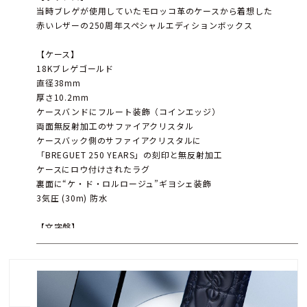
当時ブレゲが使用していたモロッコ革のケースから着想した
赤いレザーの250周年スペシャルエディションボックス
【ケース】
18Kブレゲゴールド
直径38mm
厚さ10.2mm
ケースバンドにフルート装飾（コインエッジ）
両面無反射加工のサファイアクリスタル
ケースバック側のサファイアクリスタルに
「BREGUET 250 YEARS」の刻印と無反射加工
ケースにロウ付けされたラグ
裏面に“ケ・ド・ロルロージュ”ギヨシェ装飾
3気圧 (30m) 防水
【文字盤】
グラン・フー エナメル アベンチュリン
12時位置にオフセンター
ブルーPVDとサテン仕上げの18Kブレゲゴールド製チャプターリン
グ
ブレゲ数字、