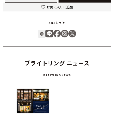
分けたケース仕上げにより、落ち着きのある上品な輝きを放ち
お気に入りに追加
ます。
SNSシェア
ブルー、グリーン、カッパーといった新しいダイヤルカラーの
追加は、モダンな個性を演出。さらに、かつてのナビタイマー
を象徴するAOPAの翼のロゴが12時位置に復活したことで、ブ
ライトリングファンにとってはたまらないノスタルジーを感じ
させるディテールに仕上がっています。
ブライトリング ニュース
搭載されるのは、ブライトリング自社製造ムーブメント「キャ
リバーB01」。70時間のパワーリザーブと高精度を兼ね備えた
BREITLING NEWS
このムーブメントは、クロノグラフとしての信頼性を格段に高
めています。
初めての高級時計として、またコレクションに加える価値ある
1本として──
ブライトリング ナビタイマー B01 クロノグラフ 41は、航空時