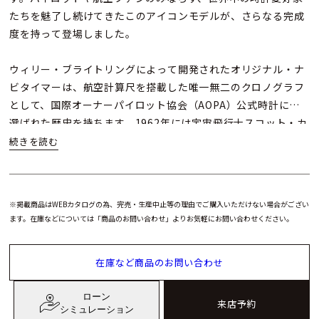
たちを魅了し続けてきたこのアイコンモデルが、さらなる完成
度を持って登場しました。
ウィリー・ブライトリングによって開発されたオリジナル・ナ
ビタイマーは、航空計算尺を搭載した唯一無二のクロノグラフ
として、国際オーナーパイロット協会（AOPA）公式時計にも
選ばれた歴史を持ちます。1962年には宇宙飛行士スコット・カ
ーペンターが宇宙へと持ち込み、マイルス・デイヴィスやセル
ジュ・ゲンズブールといったスタイル・アイコンたちにも愛さ
れたことからも、ナビタイマーが単なるツールウォッチにとど
まらず、機能性と美しさを併せ持つ時計であることが証明され
※掲載商品はWEBカタログの為、完売・生産中止等の理由でご購入いただけない場合がござい
ました。
ます。在庫などについては「商品のお問い合わせ」よりお気軽にお問い合わせください。
その最新世代となるナビタイマー B01 クロノグラフ 41は、オ
在庫など商品のお問い合わせ
リジナルのクラシカルなデザインを踏襲しながらも、現代的な
ブラッシュアップが施されています。回転計算尺はよりスリム
ローン
に平坦化され、ドーム型クリスタルとの組み合わせによって、
来店予約
シミュレーション
全体のフォルムがよりシャープに。ポリッシュとサテンを使い