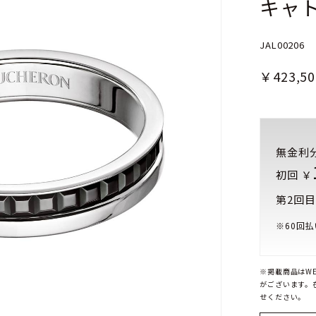
キャト
JAL00206
￥423,50
無金利
初回 ￥
第2回目
※
60
回払
※掲載商品はW
がございます。
せください。