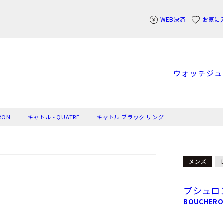
WEB決済
お気に
ウォッチ
ジュ
RON
キャトル - QUATRE
キャトル ブラック リング
メンズ
ブシュロ
BOUCHER