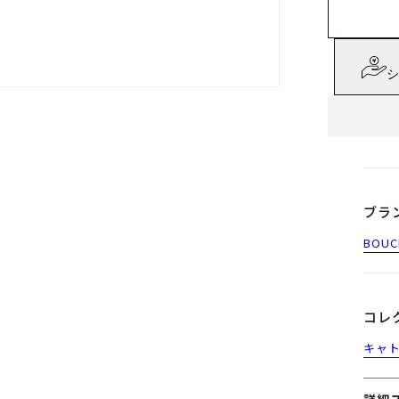
シ
ブラ
BOUC
コレ
キャ