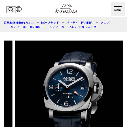
Menu
正規時計宝飾店カミネ
時計ブランド
パネライ - PANERAI
メンズ
ルミノール - LUMINOR
ルミノール ディエチ ジョルニ GMT