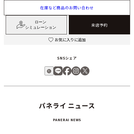
在庫など商品のお問い合わせ
特許を取得したリューズプロテクターは、パネライを象徴する
機構の一つです。リューズを偶発的な衝撃や水の侵入から守
ローン
り、信頼性を高めるこの設計は、今日もルミノールのアイデン
来店予約
シミュレーション
ティティの中心にあります。
お気に入りに追加
また、夜間の視認性を確保するために、パネライが開発した夜
光塗料「ラジオミール」は、後により安全なトリチウムベース
SNSシェア
の「ルミノール」へと進化。現在ではスーパールミノバ®が採
用され、鮮やかで持続性の高い夜光性能を誇ります。さらに
「Laboratorio di Idee（アイデアの工房）」が厳選した独自
のカラーバリエーションにより、ルミノールの文字盤デザイン
は、より一層の個性を放っています。
パネライ ニュース
「ルミノール」は、クラシックなスタイルに現代的なエッセン
スを加えた高級スポーツウォッチのアイコンです。 パネライの
PANERAI NEWS
伝統と革新、イタリアの美意識とスイスの技術力を纏った「ル
ミノール」は、腕元に確かな存在感をもたらします。