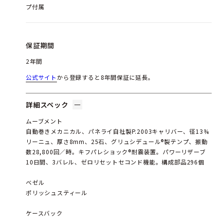
プ付属
保証期間
2年間
公式サイト
から登録すると8年間保証に延長。
詳細スペック
ムーブメント
自動巻きメカニカル、パネライ自社製P.2003キャリバー、径13¾
リーニュ、厚さ8mm、25石、グリュシデュール®製テンプ、振動
数28,800回／時。キフパレショック®耐震装置。パワーリザーブ
10日間、3バレル、ゼロリセットセコンド機能。構成部品296個
ベゼル
ポリッシュスティール
ケースバック