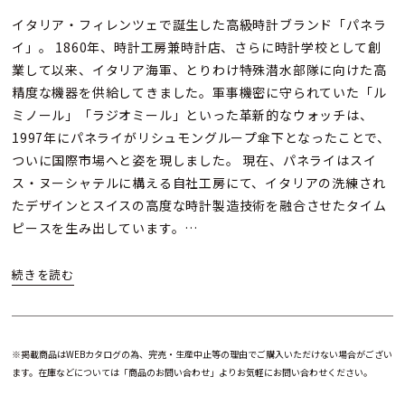
イタリア・フィレンツェで誕生した高級時計ブランド「パネラ
イ」。 1860年、時計工房兼時計店、さらに時計学校として創
業して以来、イタリア海軍、とりわけ特殊潜水部隊に向けた高
精度な機器を供給してきました。軍事機密に守られていた「ル
ミノール」「ラジオミール」といった革新的なウォッチは、
1997年にパネライがリシュモングループ傘下となったことで、
ついに国際市場へと姿を現しました。 現在、パネライはスイ
ス・ヌーシャテルに構える自社工房にて、イタリアの洗練され
たデザインとスイスの高度な時計製造技術を融合させたタイム
ピースを生み出しています。
中でも「ルミノール」は、パネライの伝説的な歴史を今に伝え
る象徴的なコレクションです。 ユニークなレバー付きブリッジ
型リューズプロテクターを備えたケースデザイン、アラビア数
字を配した文字盤、そしてネオングリーンに輝くスーパールミ
※掲載商品はWEBカタログの為、完売・生産中止等の理由でご購入いただけない場合がござい
ノバ™夜光。ルミノールは、パネライが歩んできた機能美と革
ます。在庫などについては「商品のお問い合わせ」よりお気軽にお問い合わせください。
新の歴史を体現しています。