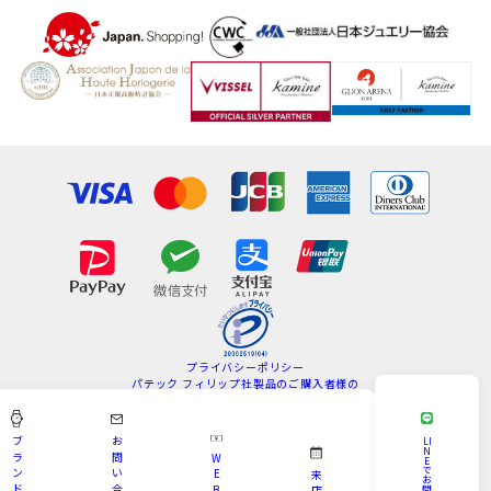
プライバシーポリシー
パテック フィリップ社製品のご購入者様の
情報の取扱いについて
特定商取引法
サイトマップ
ブ
お
LI
N
ラ
問
W
E
Copyright © KAMINE All Rights Reserved.
で
ン
い
E
来
お
ド
合
B
問
店