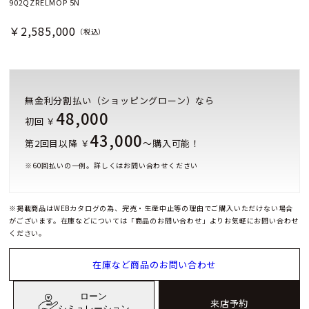
902QZRELMOP 5N
￥2,585,000
（税込）
無金利分割払い（ショッピングローン）なら
48,000
初回 ￥
43,000
第2回目以降 ￥
～購入可能！
※
60
回払いの一例。詳しくはお問い合わせください
※掲載商品はWEBカタログの為、完売・生産中止等の理由でご購入いただけない場合
がございます。在庫などについては「商品のお問い合わせ」よりお気軽にお問い合わせ
ください。
在庫など商品のお問い合わせ
ローン
来店予約
シミュレーション