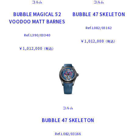
コルム
コルム
BUBBLE MAGICAL 52
BUBBLE 47 SKELETON
VOODOO MATT BARNES
Ref.L082/03162
Ref.L390/03340
￥1,012,000
（税込）
￥1,012,000
（税込）
コルム
BUBBLE 47 SKELETON
Ref.L082/03166