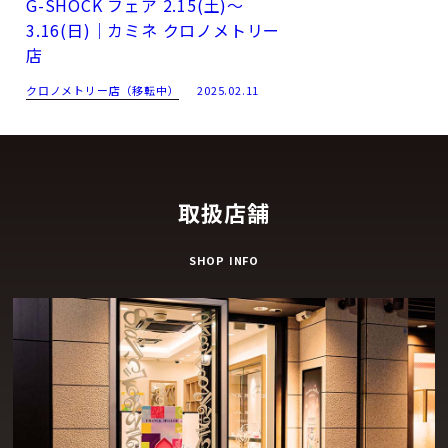
G-SHOCK フェア 2.15(土)～
3.16(日)｜カミネ クロノメトリー
店
クロノメトリー店（移転中）
2025.02.11
取扱店舗
SHOP INFO