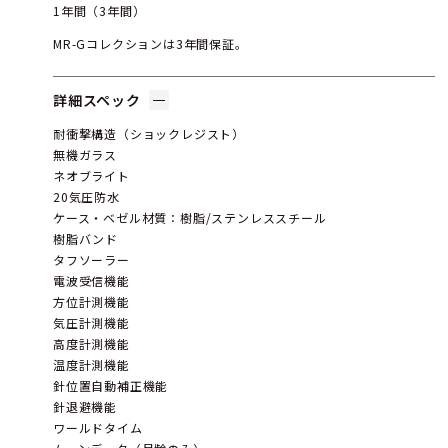
1年間（3年間）
MR-Gコレクションは3年間保証。
詳細スペック
耐衝撃構造（ショックレジスト）
無機ガラス
ネオブライト
20気圧防水
ケース・ベゼル材質：樹脂/ステンレススチール
樹脂バンド
タフソーラー
電波受信機能
方位計測機能
気圧計測機能
高度計測機能
温度計測機能
針位置自動補正機能
針退避機能
ワールドタイム