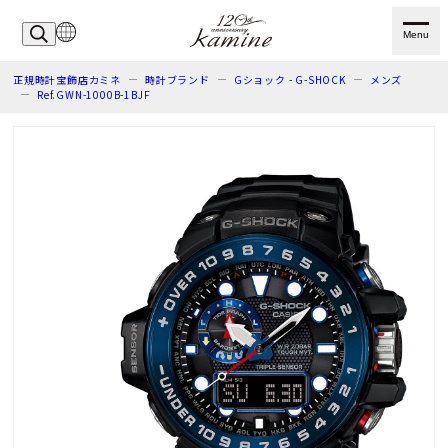
Menu
正規時計宝飾店カミネ
時計ブランド
Gショック - G-SHOCK
メンズ
Ref.GWN-1000B-1BJF