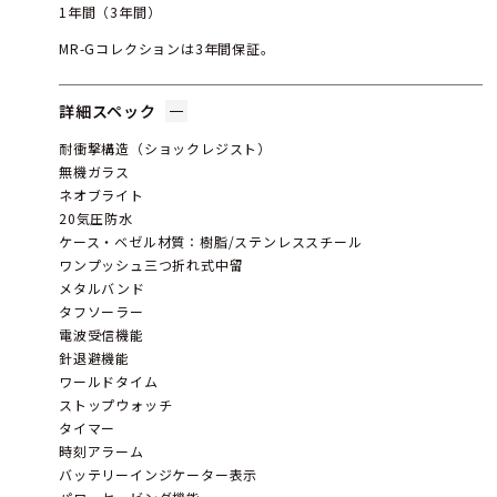
1年間（3年間）
MR-Gコレクションは3年間保証。
詳細スペック
耐衝撃構造（ショックレジスト）
無機ガラス
ネオブライト
20気圧防水
ケース・ベゼル材質：樹脂/ステンレススチール
ワンプッシュ三つ折れ式中留
メタルバンド
タフソーラー
電波受信機能
針退避機能
ワールドタイム
ストップウォッチ
タイマー
時刻アラーム
バッテリーインジケーター表示