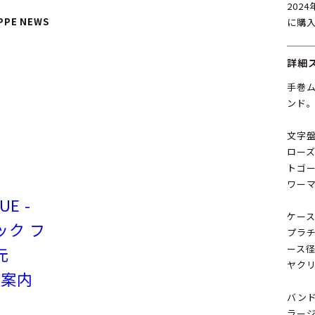
202
IPPE NEWS
に購
詳細
手巻ム
ンド
文字
ロー
トゴ
ワー
UE -
ケー
テック フ
プラチ
ース径
元
ヤク
ご案内
バン
ラー