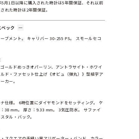
4年5月1日以降に購入された時計は5年間保証、それ以前
入された時計は2年間保証。
スペック
ーブメント。 キャリバー 30‑255 PS。 スモールセコ
。
盤
ズゴールドめっきオパーリン、アントラサイト・ホワイ
ールド・ファセット仕上げ《オビュ（弾丸）》型植字ア
マーカー。
ス
ナ仕様。 6時位置にダイヤモンドをセッティング。 ケ
：38 mm。 厚さ：9.33 mm。 3気圧防水。 サファイ
リスタル・バック。
ド
ジ・スクエアの手縫い風アリゲーター・バンド、カラー