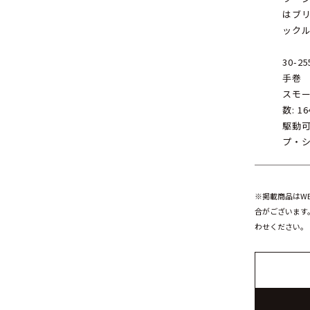
はブ
ック
30-25
手巻
スモー
数: 1
駆動可
プ・
※掲載商品はW
合がございます
わせください。