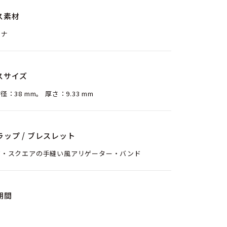
ス素材
チナ
スサイズ
径：38 mm。 厚さ：9.33 mm
ラップ / ブレスレット
ジ・スクエアの手縫い風アリゲーター・バンド
期間