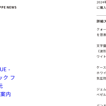
202
IPPE NEWS
に購
詳細
クォー
を窓表
文字
《波
ワイ
UE -
ケー
ホワイ
テック フ
気圧防
元
ジェ
ご案内
ベゼル
バン