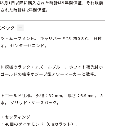
4年5月1日以降に購入された時計は5年間保証、それ以前
入された時計は2年間保証。
スペック
ツ・ムーブメント。 キャリバー E 23‑250 S C。 日付
示。 センターセコンド。
盤
形》模様のラック・アズールブルー、ホワイト夜光付ホ
トゴールドの植字オジーブ型アワーマーカーと数字。
ス
トゴールド仕様。 外径：32 mm。 厚さ：6.9 mm。 3
水。 ソリッド・ケースバック。
ム・セッティング
：46個のダイヤモンド（0.8カラット）。
ド