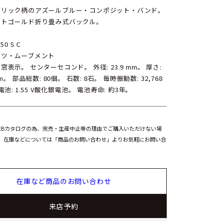
ブリック柄のアズールブルー・コンポジット・バンド。
イトゴールド折り畳み式バックル。
250 S C
ーツ・ムーブメント
窓表示。 センターセコンド。 外径: 23.9 mm。 厚さ:
mm。 部品総数: 80個。 石数: 8石。 毎時振動数: 32,768
 電池: 1.55 V酸化銀電池。 電池寿命: 約3年。
EBカタログの為、完売・生産中止等の理由でご購入いただけない場
。在庫などについては「商品のお問い合わせ」よりお気軽にお問い合
在庫など商品のお問い合わせ
来店予約