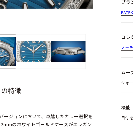
ブラ
PATE
コレ
ノー
ムー
クォー
）の特徴
機能
新バージョンにおいて、卓越したカラー選択を
日付を
32mmのホワイトゴールドケースがエレガン