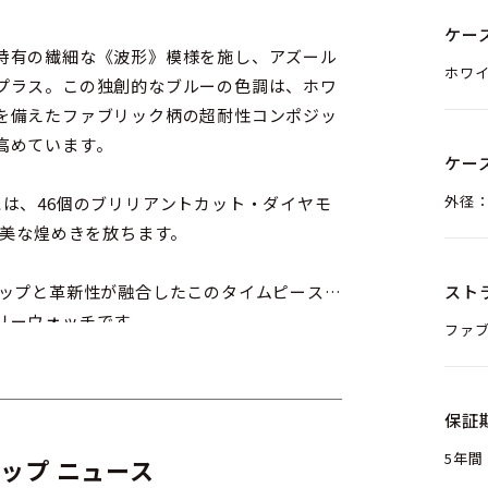
ケー
特有の繊細な《波形》模様を施し、アズール
ホワ
プラス。この独創的なブルーの色調は、ホワ
を備えたファブリック柄の超耐性コンポジッ
高めています。
ケー
外径：
は、46個のブリリアントカット・ダイヤモ
優美な煌めきを放ちます。
シップと革新性が融合したこのタイムピース
スト
リーウォッチです。
ファ
保証
5年間
ップ ニュース