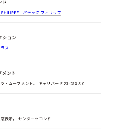
ンド
K PHILIPPE - パテック フィリップ
クション
チラス
ブメント
ツ・ムーブメント。 キャリバー E 23‑250 S C
窓表示。 センターセコンド