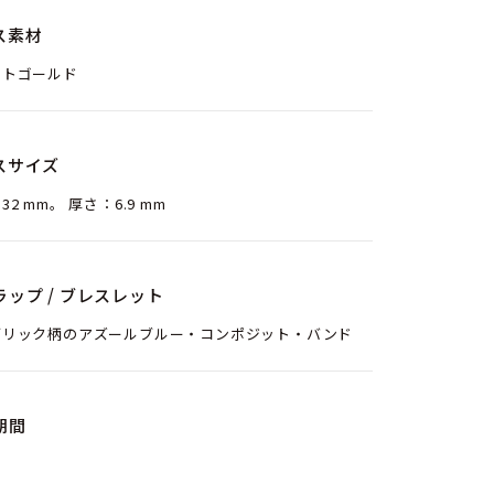
ス素材
イトゴールド
スサイズ
32 mm。 厚さ：6.9 mm
ラップ / ブレスレット
ブリック柄のアズールブルー・コンポジット・バンド
期間