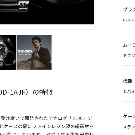
ブラ
G-SH
ムー
タフ
機能
00D-1AJF）の特徴
モバイ
ケー
トを受け継いで開発されたアナログ「2100」シ
ステ
ます。 ベゼルは天面を円周状