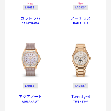
New
New
LADIES'
LADIES'
カラトラバ
ノーチラス
CALATRAVA
NAUTILUS
LADIES'
LADIES'
アクアノート
Twenty~4
AQUANAUT
TWENTY~4