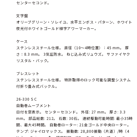
センターセコンド。
文字盤
オリーブグリーン・ソレイユ、水平エンボス・パターン、ホワイト
夜光付ホワイトゴールド植字アワーマーカー。
ケース
ステンレススチール仕様。 直径（10～4時位置）：45 mm。 厚
さ：8.3 mm。 3気圧防水。 ねじ込み式リュウズ。 サファイヤク
リスタル・バック。
ブレスレット
ステンレススチール仕様。 特許取得のロック可能な調整システム
付折り畳み式バックル。
26-330 S C
自動巻ムーブメント
日付を窓表示。 センターセコンド。 外径: 27 mm。 厚さ: 3.3
mm。 部品総数: 212。 石数: 30石。 連続駆動可能時間: 最小35時
間、最大45時間。 自動巻ローター: 21金ゴールド中央ローター。
テンプ: ジャイロマックス。 振動数: 28,800振動（片道）/時（4