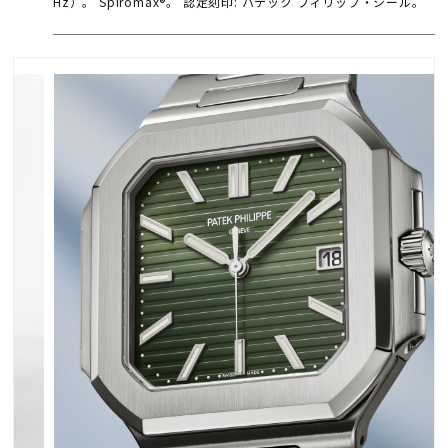
Hz）。 Spiromax®。 認定刻印: パテック フィリップ・シール。