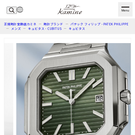
Menu
正規時計宝飾店カミネ
時計ブランド
パテック フィリップ - PATEK PHILIPPE
メンズ
キュビタス - CUBITUS
キュビタス