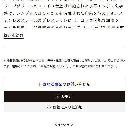
リーブグリーンのソレイユ仕上げが施された水平エンボス文字
盤は、シンプルでありながらも洗練された印象を与えます。ス
テンレススチールのブレスレットには、ロック可能な調整シス
テムを搭載し、特許取得済みのパテック フィリップ折り畳み式
バックルにより、快適さと安全性が確保されています。
このニューモデルには、自動巻ムーブメント「キャリバー26-
330 S C」が搭載され、ストップ・セコンド機能も備わってい
※掲載商品はWEBカタログの為、完売・生産中止等の理由でご購入いただけない場合がござい
ます。また、21金ゴールド製の中央ローターには、文字盤と同
ます。在庫などについては「商品のお問い合わせ」よりお気軽にお問い合わせください。
じ水平パターンが刻まれ、全体のデザインに統一感を持たせて
います。
在庫など商品のお問い合わせ
来店予約
お気に入りに追加
SNSシェア