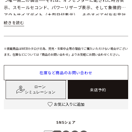
つ唯一無二の個性——それは、オフセンターに配された時分表
示、スモールセコンド、パワーリザーブ表示、そして象徴的な
アウトサイズデイト（大型日付表示）。そのすべてが左右非対
称でありながらも視覚的バランスを巧みに保ち、完璧な調和を
奏でています。時計デザインにおける常識を覆し、“非対称の
美”という新たな美学を提示した傑作です。
※掲載商品はWEBカタログの為、完売・生産中止等の理由でご購入いただけない場合がござい
ホワイトゴールド×シルバー無垢ダイヤルの洗練 このモデル
ます。在庫などについては「商品のお問い合わせ」よりお気軽にお問い合わせください。
は、ホワイトゴールド750製ケースにシルバー無垢のシルバー
カラーダイヤルを組み合わせた一本。控えめな光沢が静かな高
在庫など商品のお問い合わせ
級感を漂わせ、ビジネスやフォーマルな場面でも品格を損なう
ことはありません。知的で端正な印象を求める方にとって、ま
ローン
さに理想的な選択肢といえるでしょう。
来店予約
シミュレーション
ランゲ・ゾーネ ランゲ1 ホワイトゴールド750は、初めてのラ
お気に入りに追加
ンゲ・ゾーネとしてふさわしい一本でありながら、時計を深く
愛する熟練のコレクターにとっても、なお新鮮な驚きと満足を
SNSシェア
与えるモデルです。その完成された美学、実用性、そしてムー