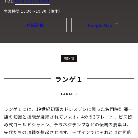
Tel.
078-321-0039
営業時間 10:30～19:30（無休）
店舗詳細
Google Map
MEN'S
ランゲ１
LANGE 1
ランゲ１には、19世紀初頭のドレスデンに興った名門時計師一
族の知識と技能が凝縮されています。4分の3プレート、ビス留
め式ゴールドシャトン、チラネジテンプなどの伝統の要素は、
先代たちの功績を想起させます。デザインではそれとは対照的