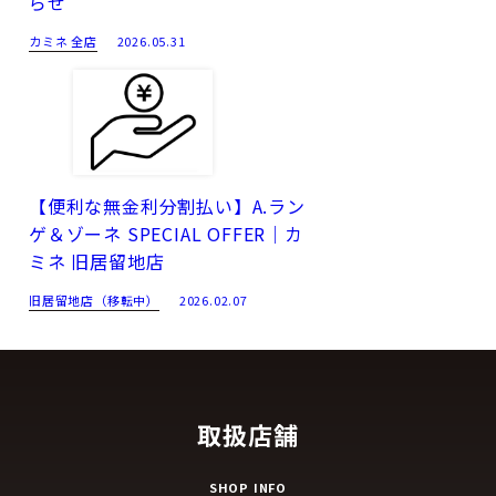
らせ
カミネ 全店
2026.05.31
【便利な無金利分割払い】A.ラン
ゲ＆ゾーネ SPECIAL OFFER｜カ
ミネ 旧居留地店
旧居留地店（移転中）
2026.02.07
取扱店舗
SHOP INFO