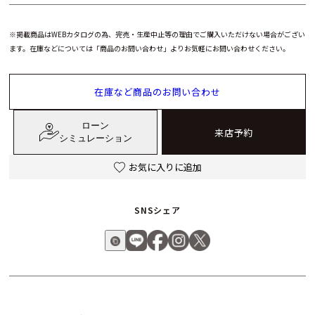
戦闘機パイロットのために製作されたこの時計は、極めて過酷
なコックピット環境に耐え、さらなるチャレンジのために帰還
※掲載商品はWEBカタログの為、完売・生産中止等の理由でご購入いただけない場合がござい
ます。在庫などについては「商品のお問い合わせ」よりお気軽にお問い合わせください。
する役目を負っています。しかし、その大胆なデザイン、卓越
した強靭さ、そして一歩先を行く機能を評価するにあたって、
空軍所属である必要はありません。ダイヤルカラーは様々な部
在庫など商品のお問い合わせ
隊のユニフォームの色合いからインスピレーションを得ていま
す。すべてのステンレスステチール製モデルには、フォールデ
ローン
来店予約
ィング・ピン・バックル付きミリタリーレザーストラップ、ま
シミュレーション
たはマイクロアジャスタブル・フォールディング・クラスプ付
お気に入りに追加
き3連ステンレススチール製ブレスレットのいずれかをお選び
いただけます。バレルロールができるかどうかにかかわらず、
アベンジャーの300m防水、確かな機能性、耐腐食性にすぐれ
SNSシェア
た構造のすべてをご堪能いただけることでしょう。
※バレルロール＝航空機 (戦闘機やアクロバット機) が空中で行
う機動(マニューバ)の一つ。横転(ロール)と機首上げ(ピッチア
ップ) を同時に行うもので、仮想の樽の胴(バレル)をなぞるよう