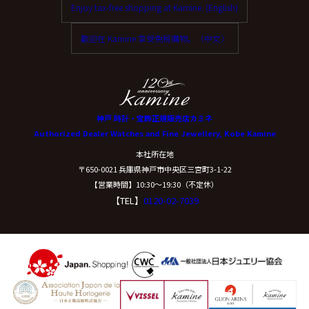
Enjoy tax-free shopping at Kamine. (English)
歡迎在 Kamine 享受免稅購物。（中文）
神戸 時計・宝飾正規販売店カミネ
Authorized Dealer Watches and Fine Jewellery, Kobe Kamine
本社所在地
〒650-0021 兵庫県神戸市中央区三宮町3-1-22
【営業時間】10:30〜19:30（不定休）
【TEL】
0120-02-7039