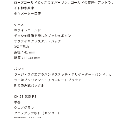
ローズゴールドめっきのオパーリン、ゴールドの夜光付アントラサ
イト植字数字
タキメーター目盛
ケース
ホワイトゴールド
ギヨシェ装飾を施したプッシュボタン
サファイヤクリスタル・バック
3気圧防水
直径：41 mm
総厚：11.45 mm
バンド
ラージ・スクエアのハンドステッチ・アリゲーター・バンド、カ
ラーはブリリアント・チョコレートブラウン
折り畳み式バックル
CH 29-535 PS
手巻
クロノグラフ
クロノグラフ秒針（センター）