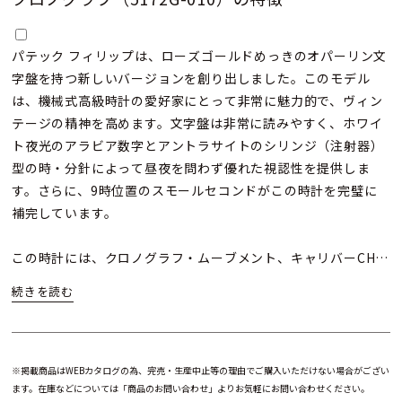
パテック フィリップは、ローズゴールドめっきのオパーリン文
字盤を持つ新しいバージョンを創り出しました。このモデル
は、機械式高級時計の愛好家にとって非常に魅力的で、ヴィン
テージの精神を高めます。文字盤は非常に読みやすく、ホワイ
ト夜光のアラビア数字とアントラサイトのシリンジ（注射器）
型の時・分針によって昼夜を問わず優れた視認性を提供しま
す。さらに、9時位置のスモールセコンドがこの時計を完璧に
補完しています。
この時計には、クロノグラフ・ムーブメント、キャリバーCH
29-535 PSが搭載されており、6つの特許取得技術によって強化
されたアーキテクチャーが際立っています。新しい歯型曲線、
歯車の噛み合い調整の最適化、復針レバーの各ハンマーの自動
位置決めなど、さまざまな革新的な技術が採用されています。
さらに、このムーブメントには他の機能性と性能向上のための
※掲載商品はWEBカタログの為、完売・生産中止等の理由でご購入いただけない場合がござい
ます。在庫などについては「商品のお問い合わせ」よりお気軽にお問い合わせください。
技術的特徴も備わっています。美しさと細部への配慮が行き届