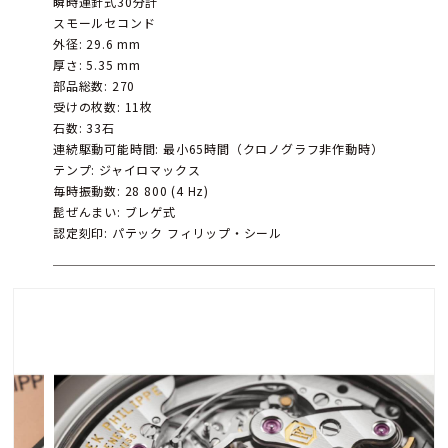
瞬時運針式30分計
スモールセコンド
外径: 29.6 mm
厚さ: 5.35 mm
部品総数: 270
受けの枚数: 11枚
石数: 33石
連続駆動可能時間: 最小65時間（クロノグラフ非作動時）
テンプ: ジャイロマックス
毎時振動数: 28 800 (4 Hz)
髭ぜんまい: ブレゲ式
認定刻印: パテック フィリップ・シール