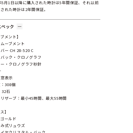
4年5月1日以降に購入された時計は5年間保証、それ以前
入された時計は2年間保証。
スペック
ーブメント】
巻ムーブメント
ー CH 28‑520 C
イバック・クロノグラフ
ター・クロノグラフ秒針
計
を窓表示
：308個
 32石
リザーブ：最小45時間、最大55時間
ース】
ズゴールド
込み式リュウズ
ァイヤクリスタル・バック