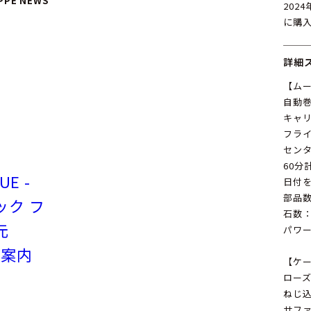
IPPE NEWS
202
に購
詳細
【ム
自動
キャリバ
フラ
セン
60分
UE -
日付
部品数
テック フ
石数：
元
パワー
ご案内
【ケ
ロー
ねじ
サフ