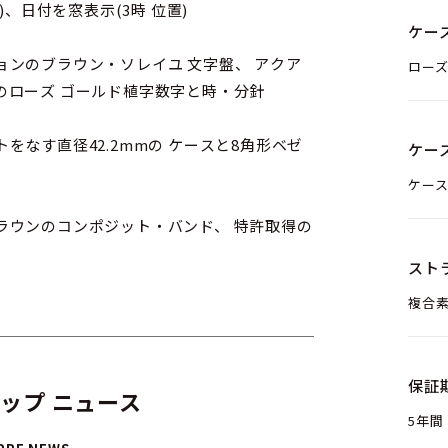
、日付を窓表示(3時 位置)
ケー
ンのブラウン・ソレイユ 文字盤、 アクア
ロー
のローズ ゴールド植字数字と時・分針
なす直径42.2mmの ケースと8角形ベゼ
ケー
ケース
ラウンのコンポジット・バンド、 特許取得の
スト
複合
保証
ップ ニュース
5年間