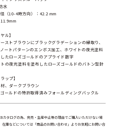
防水
径（10-4時方向）：42.2 mm
11.9mm
イヤル】
バーストブラウンにブラックグラデーションの縁取り、
アノートパターンのエンボス加工、ホワイトの夜光塗料
布したローズゴールドのアプライド数字
イトの夜光塗料を塗布したローズゴールドのバトン型針
トラップ】
素材、ダークブラウン
ズゴールドの特許取得済みフォールディングバックル
EBカタログの為、完売・生産中止等の理由でご購入いただけない場
。在庫などについては「商品のお問い合わせ」よりお気軽にお問い合