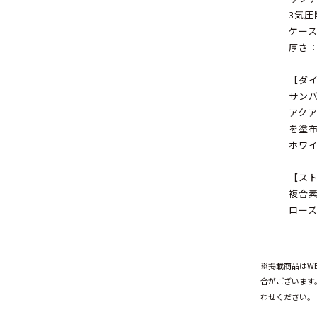
3気圧
ケース
厚さ：
【ダ
サン
アク
を塗
ホワ
【ス
複合
ロー
※掲載商品はW
合がございます
わせください。