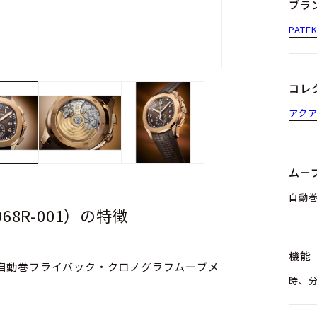
ブラ
PATE
コレ
アク
ムー
自動巻
8R-001）の特徴
機能
0 C自動巻フライバック・クロノグラフムーブメ
時、