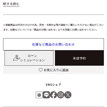
ます。
マザー・オブ・パールの文字盤が施されたランデヴー・ナイト
&デイは、昼夜を問わず身につける人を貴重な気品で包みま
す。
※掲載商品はWEBカタログの為、完売・生産中止等の理由でご購入いただけない場合がござい
ます。在庫などについては「商品のお問い合わせ」よりお気軽にお問い合わせください。
在庫など商品のお問い合わせ
ローン
来店予約
シミュレーション
お気に入りに追加
SNSシェア