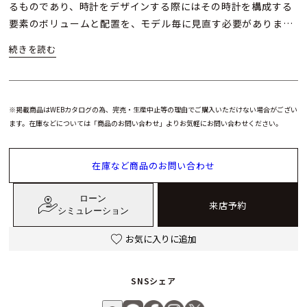
るものであり、時計をデザインする際にはその時計を構成する
要素のボリュームと配置を、モデル毎に見直す必要がありま
す。時を経てもなお、発売当初と変わらない魅力を保ち続ける
ための条件は、まさしく黄金比です。クロノグラフカウンター
には新たに、それぞれ「クアンタムグレー」と「グラナタ」の
色を取り込み、ゆったりとしたダイヤルの中で機能表示とのバ
ランスを保ちつつ、控えめながら際立つ存在感を放ちます。
※掲載商品はWEBカタログの為、完売・生産中止等の理由でご購入いただけない場合がござい
ます。在庫などについては「商品のお問い合わせ」よりお気軽にお問い合わせください。
考え抜かれた空間
ステンレススティールとアニュアルカレンダー
在庫など商品のお問い合わせ
もうひとつの新しい『トンダ ＧＴ クロノグラフ』モデルは、ア
ニュアルカレンダーを搭載したステンレススティール製。ここ
ローン
来店予約
にも、カウンターとラバーストラップにクアンタムグレーとグ
シミュレーション
ラナタが採用されています。また同じように、ローレット加工
お気に入りに追加
のベゼルが、シルバートーンの「クル・トリアンギュレール」
モチーフのギョーシェダイヤルを囲んでいます。直径４２mm
のクロノグラフは、１００m 防水で、３時位置から９時位置の
SNSシェア
軸に沿った古典的なサブダイヤルの配置と、１２時位置のふた