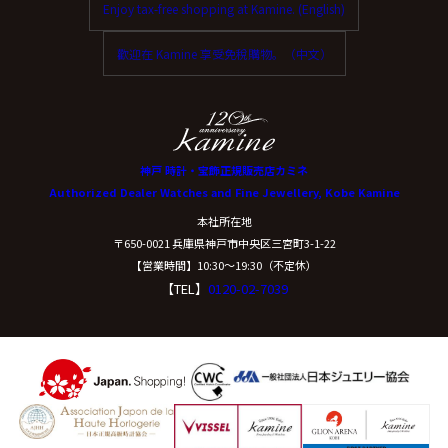
Enjoy tax-free shopping at Kamine. (English)
歡迎在 Kamine 享受免稅購物。（中文）
神戸 時計・宝飾正規販売店カミネ
Authorized Dealer Watches and Fine Jewellery, Kobe Kamine
本社所在地
〒650-0021 兵庫県神戸市中央区三宮町3-1-22
【営業時間】10:30〜19:30（不定休）
【TEL】
0120-02-7039