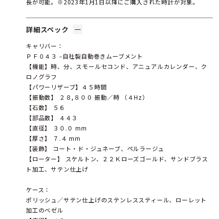
長が可能。※2023年1月1日以降にご購入された時計が対象。
詳細スペック
キャリバー：
ＰＦ０４３ ‒自社製自動巻きムーブメント
【機能】時、分、スモールセコンド、アニュアルカレンダー、ク
ロノグラフ
【パワーリザーブ】４５時間
【振動数】 ２８,８００ 振動／時 （４Hz）
【石数】 ５６
【部品数】 ４４３
【直径】 ３０.０ mm
【厚さ】 ７.４ mm
【装飾】 コート・ド・ジュネーブ、ペルラージュ
【ローター】 スケルトン、２２Ｋローズゴールド、サンドブラス
ト加工、サテン仕上げ
ケース：
ポリッシュ／サテン仕上げのステンレススティール、ローレット
加工のベゼル