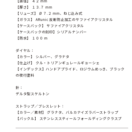
【直径】 ４２ mm
【厚さ】 １３.７ mm
【リューズ】 Ø ７.２ mm、ねじ込み式
【ガラス】 ARunic 反射防止加工のサファイアクリスタル
【ケースバック】 サファイアクリスタル
【ケースバックの刻印】シリアルナンバー
【防水】 １００ m
ダイヤル：
【カラー】 シルバー、グラナタ
【仕上げ】 クル・トリアンギュレールギョーシェ
【インデックス】ハンドアプライド、ロジウムめっき、ブラック
の夜行塗料
針：
デルタ型スケルトン
ストラップ／ブレスレット：
【カラー／素材】 グラナタ、バルカナイズラバーストラップ
【バックル】 ステンレススティールフォールディングクラスプ