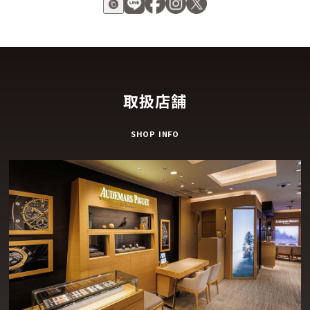
つの日付窓、シルバートーンベースに趣深い配色で構成された
スタイルが特徴です。４ヘルツ、２８,８００振動/時で作動す
る、自社製自動巻きクロノグラフキャリバーが搭載されていま
す。
また、このムーブメントには、調整が簡単で便利なコンプリケ
取扱店舗
ーション、アニュアルカレンダーが搭載されています。２２Ｋ
ローズゴールドのローターを含む４４３個の部品で構成される
SHOP INFO
高度な機構では、３０日や３１日などの月の長さを気にする必
要はありません。一度設定すれば、毎年２月２８日までは統合
された複雑機構が自動的に月の切り替えを行い、２月２９日か
ら３月１日に変更するにはカレンダーを手動で簡単に調整する
ことが可能です。