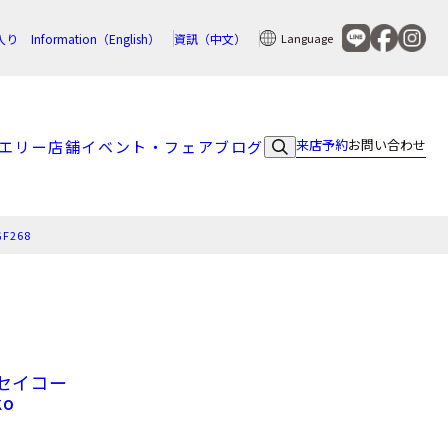
入り
Information（English）
資訊（中文）
Language
来店予約
お問い合わせ
エリー
店舗
イベント・フェア
ブログ
GF268
セイコー
KO