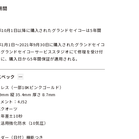
期間
1年10月1日以降に購入されたグランドセイコーは5年間
。
1年1月1日〜2021年9月30日に購入されたグランドセイコ
、グランドセイコーサービススタジオにて修理を受け付
際に、購入日から5年間保証が適用される。
スペック
レス（一部18Kピンクゴールド）
.9mm 縦 35.4mm 厚さ 8.7mm
メント：4J52
式クオーツ
年差±10秒
活用強化防水（10気圧）
ンダー（日付）機能つき