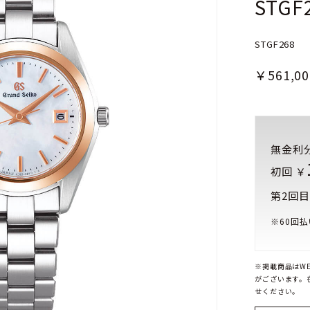
STGF
STGF268
￥561,00
無金利
初回 ￥
第2回目
※
60
回払
※掲載商品はW
がございます。
せください。