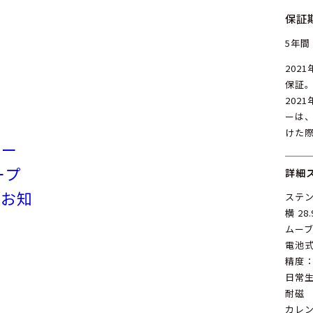
保証
5年間
202
保証
202
ーは
けた
リー
ープ
詳細
のお知
ステン
横 28
ムーブ
電池
精度：
日常生
耐磁
カレ