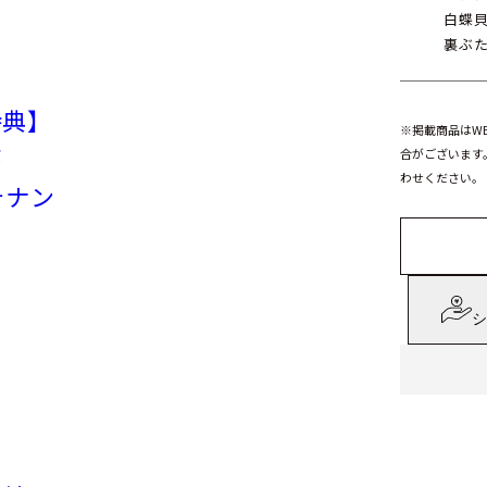
白蝶
裏ぶ
特典】
※掲載商品はW
が
合がございます
わせください。
テナン
シ