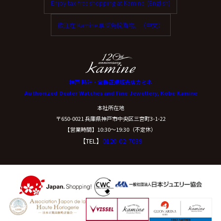
Enjoy tax-free shopping at Kamine. (English)
歡迎在 Kamine 享受免稅購物。（中文）
神戸 時計・宝飾正規販売店カミネ
Authorized Dealer Watches and Fine Jewellery, Kobe Kamine
本社所在地
〒650-0021 兵庫県神戸市中央区三宮町3-1-22
【営業時間】10:30〜19:30（不定休）
【TEL】
0120-02-7039