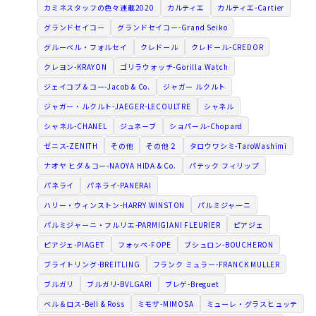
カミネスタッフの色々連載2020
カルティエ
カルティエ-Cartier
グランドセイコー
グランドセイコー-Grand Seiko
グルーベル・フォルセイ
クレドール
クレドール-CREDOR
クレヨン-KRAYON
ゴリラウォッチ-Gorilla Watch
ジェイコブ＆コー-Jacob & Co.
ジャガー ルクルト
ジャガー・ルクルト-JAEGER-LECOULTRE
シャネル
シャネル-CHANEL
ジュネーブ
ショパール-Chopard
ゼニス-ZENITH
その他
その他２
タロウワシミ-TaroWashimi
ナオヤ ヒダ＆コー-NAOYA HIDA & Co.
パテック フィリップ
パネライ
パネライ-PANERAI
ハリー・ウィンストン-HARRY WINSTON
パルミジャーニ
パルミジャーニ・フルリエ-PARMIGIANI FLEURIER
ピアジェ
ピアジェ-PIAGET
フォッペ-FOPE
ブシュロン-BOUCHERON
ブライトリング-BREITLING
フランク ミュラー-FRANCK MULLER
ブルガリ
ブルガリ-BVLGARI
ブレゲ-Breguet
ベル＆ロス-Bell & Ross
ミモザ-MIMOSA
ミューレ・グラスヒュッテ