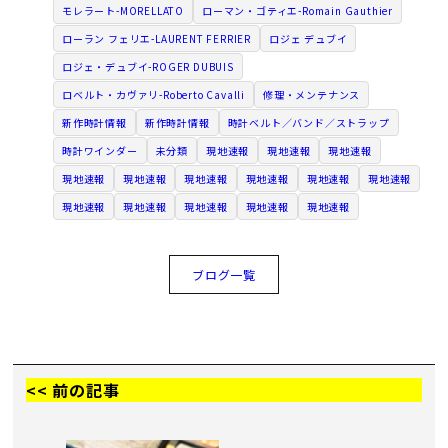
モレラート-MORELLATO
ローマン・ゴティエ-Romain Gauthier
ローラン フェリエ-LAURENT FERRIER
ロジェ デュブイ
ロジェ・デュブイ-ROGER DUBUIS
ロベルト・カヴァリ-Roberto Cavalli
修理・メンテナンス
新作時計情報
新作時計情報
時計ベルト／バンド／ストラップ
時計ワインダー
未分類
現地速報
現地速報
現地速報
現地速報
現地速報
現地速報
現地速報
現地速報
現地速報
現地速報
現地速報
現地速報
現地速報
現地速報
ブログ一覧
<< 前の記事